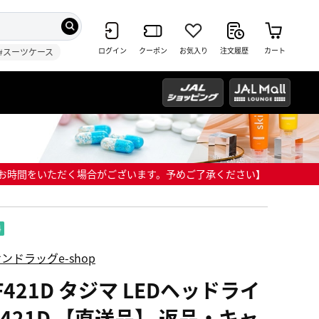
ログイン
クーポン
お気入り
注文履歴
カート
#スーツケース
までにお時間をいただく場合がございます。予めご了承ください】
ンドラッグe-shop
F421D タジマ LEDヘッドライ
F421D 【直送品】 返品・キャ