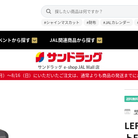
#シャインマスカット
#財布
#JALカレンダー
ベントから探す
JAL関連商品から探す
8/10（月）～8/16（日）にいただいたご注文は、通常よりも商品の発送
サ
LE
ト