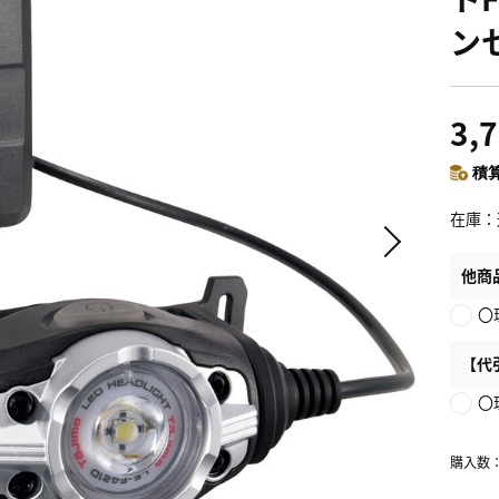
ン
3,
積算
在庫
他商
〇
【代
〇
購入数