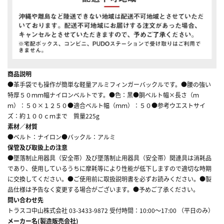
商品説明
●革手袋でも操作が簡単な軽量アルミフィンガーバックルです。●腰の強い
特厚５０ｍｍ幅ナイロンベルトです。●色：黒●胴ベルト幅×長さ（ｍ
ｍ）：５０×１２５０●適合ベルト幅（ｍｍ）：５０●参考ウエストサイ
ズ：約１００ｃｍまで 質量225g
素材／材質
●ベルト：ナイロン●バックル：アルミ
保管及び取扱上の注意
●墜落制止用器具（安全帯）及び墜落制止用器具（安全帯）関連具は消耗品
であり、使用しているうちに摩耗等により性能が低下しますので適切な時期
に交換してください。●ご使用前に取扱説明書を必ずお読みください。●製
品仕様は予告なく変更する場合がございます。●予めご了承ください。
問い合わせ先
トラスコ中山株式会社 03-3433-9872 受付時間：10:00～17:00 （平日のみ）
メーカー名(製造販売会社)