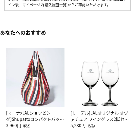
イン後、マイページ内
購入履歴一覧
からご確認いただけます。
あなたへのおすすめ
[マーナxJALショッピン
[リーデル]JALオリジナル オヴ
グ]Shupattoコンパクトバッグ
ァチュア ワイングラス2脚セッ
Drop JAL客室乗務員（LC）ス
3,960円
ト（レッドワイン）
5,280円
（税込）
（税込）
カーフ柄