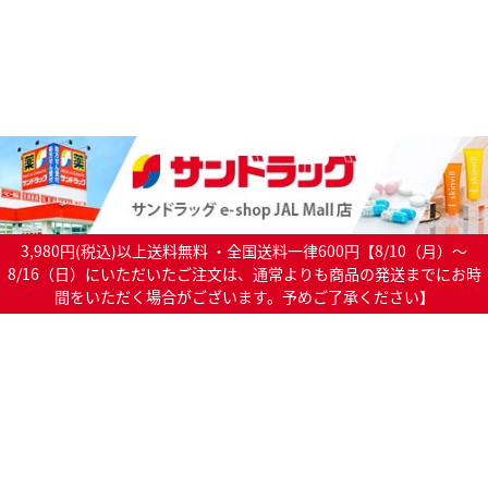
3,980円(税込)以上送料無料 ・全国送料一律600円【8/10（月）～
8/16（日）にいただいたご注文は、通常よりも商品の発送までにお時
間をいただく場合がございます。予めご了承ください】