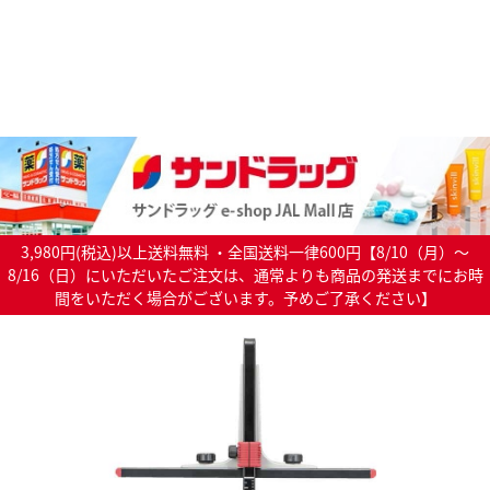
3,980円(税込)以上送料無料 ・全国送料一律600円【8/10（月）～
8/16（日）にいただいたご注文は、通常よりも商品の発送までにお時
間をいただく場合がございます。予めご了承ください】