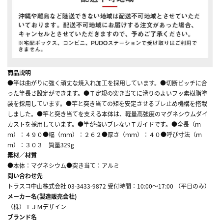
商品説明
●竿は曲がりに強く頑丈な焼入れ加工を採用しています。●切断ピッチに合
った竿長さ設定ができます。●Ｔ定規の突き当てに滑りのよいフッ素樹脂塗
装を採用しています。●竿と突き当ての矩を安定させるブレ止め機構を搭載
しました。●竿と突き当てを支える本体は、軽量高強度のマグネシウムダイ
カストを採用しています。●竿が強いブレないＴガイドです。●全長（ｍ
ｍ）：４９０●幅（ｍｍ）：２６２●厚さ（ｍｍ）：４０●呼び寸法（ｍ
ｍ）：３０３ 質量329g
素材／材質
●本体：マグネシウム●突き当て：アルミ
問い合わせ先
トラスコ中山株式会社 03-3433-9872 受付時間：10:00～17:00 （平日のみ）
メーカー名(製造販売会社)
（株）ＴＪＭデザイン
ブランド名