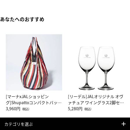
あなたへのおすすめ
[マーナxJALショッピン
[リーデル]JALオリジナル オヴ
グ]Shupattoコンパクトバッグ
ァチュア ワイングラス2脚セッ
Drop JAL客室乗務員（LC）ス
3,960円
ト（レッドワイン）
5,280円
（税込）
（税込）
カーフ柄
カテゴリを選ぶ