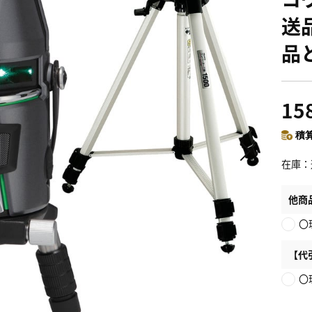
送
品
15
積算
在庫
他商
〇
【代
〇