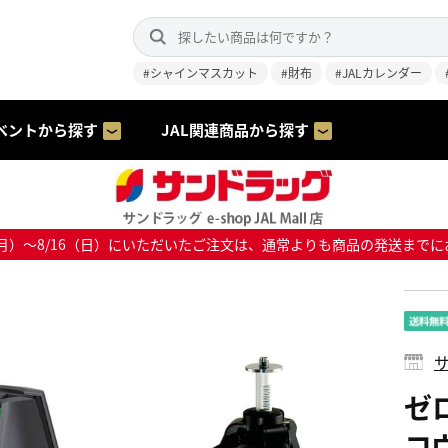
#シャインマスカット
#財布
#JALカレンダー
ベントから探す
JAL関連商品から探す
8/10（月）～8/16（日）にいただいたご注文は、通常よりも商品の発送
サ
ゼ
コ