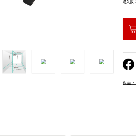
購入数
返品・