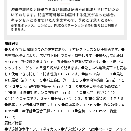
商品説明
●３６０°全周微調つまみが左右にあり、全方位ストレスない使用感です。●
自動補正機構により、広い補正範囲で素早く制動します。●最短合焦距離は
５０ｃｍ（望遠鏡先端より）で、近距離から観測が可能です。●３２倍でス
タッフやターゲットの目盛り線がよく見えます。●厳しい作業環境下でも安心
して使用できる防じん・防水性能ＩＰ６６です。●倍率（倍）：３２●最短
合焦距離（ｍ）：０．５●補正範囲（’）：±１５●気泡管感度（ｍｍ）：１
０’／２●１ｋｍ往復標準偏差（ｍｍ）：２．０●水平目盛盤最小読取値：
１°●像：正像●対物レンズ有効径（ｍｍ）：４０●視界：視野：１°２
０’（１００ｍ先で２．３ｍ）●分解力（″）：３．５’●保護等級：ＩＰ６６
●倍率：３２倍●補正範囲：±１５’●保護等級：ＩＰ６６●対物有効径：４
０ｍｍ●１年保証●適合三脚：ＳＴＤ－ＯＤ●全長：２２０ｍｍ 質量
1730g
素材／材質
●望遠鏡部本体：アルミダイカスト●望遠鏡部フタ：ABS●ベース部：アルミ