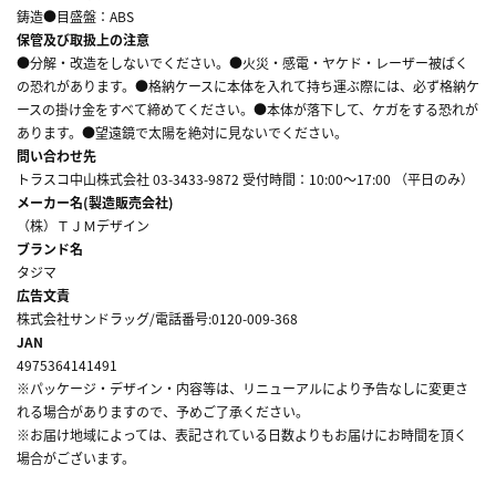
鋳造●目盛盤：ABS
保管及び取扱上の注意
●分解・改造をしないでください。●火災・感電・ヤケド・レーザー被ばく
の恐れがあります。●格納ケースに本体を入れて持ち運ぶ際には、必ず格納ケ
ースの掛け金をすべて締めてください。●本体が落下して、ケガをする恐れが
あります。●望遠鏡で太陽を絶対に見ないでください。
問い合わせ先
トラスコ中山株式会社 03-3433-9872 受付時間：10:00～17:00 （平日のみ）
メーカー名(製造販売会社)
（株）ＴＪＭデザイン
ブランド名
タジマ
広告文責
株式会社サンドラッグ/電話番号:0120-009-368
JAN
4975364141491
※パッケージ・デザイン・内容等は、リニューアルにより予告なしに変更さ
れる場合がありますので、予めご了承ください。
※お届け地域によっては、表記されている日数よりもお届けにお時間を頂く
場合がございます。