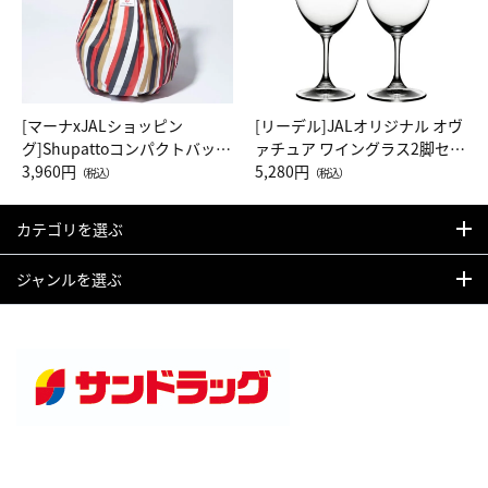
[マーナxJALショッピン
[リーデル]JALオリジナル オヴ
グ]Shupattoコンパクトバッグ
ァチュア ワイングラス2脚セッ
Drop JAL客室乗務員（LC）ス
3,960円
ト（レッドワイン）
5,280円
（税込）
（税込）
カーフ柄
カテゴリを選ぶ
ジャンルを選ぶ