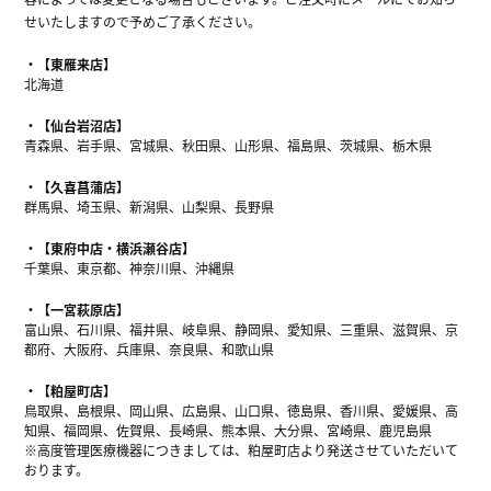
せいたしますので予めご了承ください。
【東雁来店】
北海道
【仙台岩沼店】
青森県、岩手県、宮城県、秋田県、山形県、福島県、茨城県、栃木県
【久喜菖蒲店】
群馬県、埼玉県、新潟県、山梨県、長野県
【東府中店・横浜瀬谷店】
千葉県、東京都、神奈川県、沖縄県
【一宮萩原店】
富山県、石川県、福井県、岐阜県、静岡県、愛知県、三重県、滋賀県、京
都府、大阪府、兵庫県、奈良県、和歌山県
【粕屋町店】
鳥取県、島根県、岡山県、広島県、山口県、徳島県、香川県、愛媛県、高
知県、福岡県、佐賀県、長崎県、熊本県、大分県、宮崎県、鹿児島県
※高度管理医療機器につきましては、粕屋町店より発送させていただいて
おります。