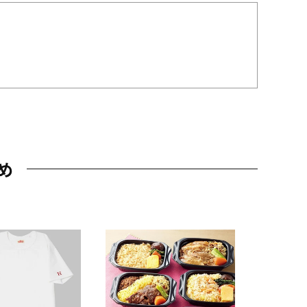
め
JAL特製
レー 200
10,800円
（