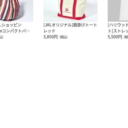
ALショッピン
[JALオリジナル]肩掛けトート
[ハリウッ
attoコンパクトバッ
レッド
ト]ストレ
JAL客室乗務員
3,850円
ーネック別
5,500円
込）
（税込）
（税
カーフ柄