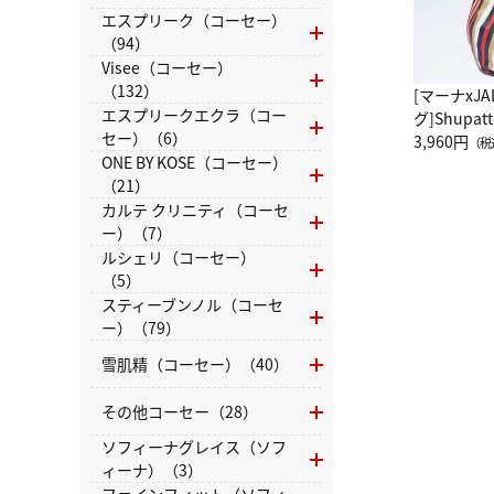
エスプリーク（コーセー）
（94）
Visee（コーセー）
（132）
[マーナxJ
エスプリークエクラ（コー
グ]Shup
セー）（6）
グ Drop 
3,960円
（税
ONE BY KOSE（コーセー）
（LC）ス
（21）
カルテ クリニティ（コーセ
ー）（7）
ルシェリ（コーセー）
（5）
スティーブンノル（コーセ
ー）（79）
雪肌精（コーセー）（40）
その他コーセー（28）
ソフィーナグレイス（ソフ
ィーナ）（3）