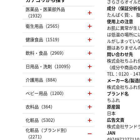
さらさらオイル
成分（保証分析
医薬品・医薬部外品
たんぱく質: 、 脂質
（1932）
使用上の注意
衛生用品（2565）
お肌に異常が生
は低温の場所に
健康食品（1519）
ルがしまってい
題はありません
飲料・食品（2969）
問い合わせ先
株式会社ちふれ
日用品・洗剤（10095）
（成分や商品の
TEL：0120‐147
介護用品（884）
メーカー名(製造
株式会社ちふれ
ベビー用品（1200）
ブランド名
ちふれ
衣料品（364）
原産国
日本
広告文責
化粧品（5302）
株式会社サンドラッグ
化粧品（ブランド別）
JAN
（2271）
4974972277110