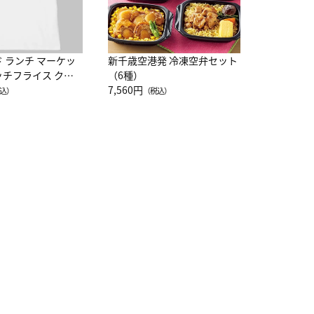
ド ランチ マーケッ
新千歳空港発 冷凍空弁セット
ッチフライス クル
（6種）
注半袖Ｔシャツ
7,560円
込）
（税込）