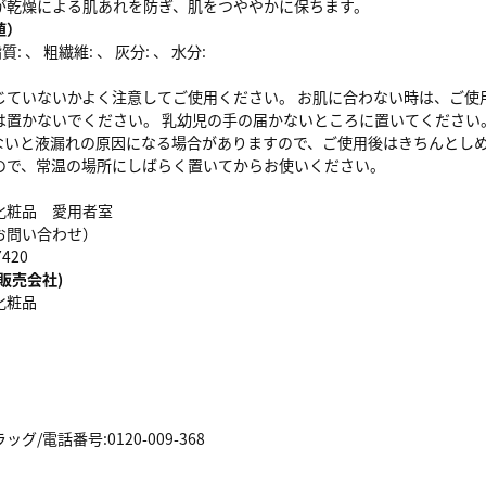
が乾燥による肌あれを防ぎ、肌をつややかに保ちます。
値）
: 、 粗繊維: 、 灰分: 、 水分:
じていないかよく注意してご使用ください。 お肌に合わない時は、ご使
は置かないでください。 乳幼児の手の届かないところに置いてください
ないと液漏れの原因になる場合がありますので、ご使用後はきちんとしめ
ので、常温の場所にしばらく置いてからお使いください。
化粧品 愛用者室
お問い合わせ）
420
販売会社)
化粧品
/電話番号:0120-009-368