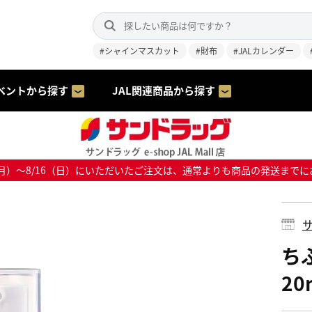
#シャインマスカット
#財布
#JALカレンダー
ベントから探す
JAL関連商品から探す
8/10（月）～8/16（日）にいただいたご注文は、通常よりも商品の発送
サ
ち
20