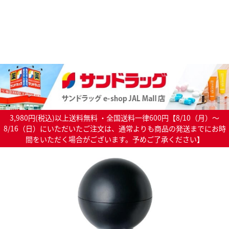
3,980円(税込)以上送料無料 ・全国送料一律600円【8/10（月）～
8/16（日）にいただいたご注文は、通常よりも商品の発送までにお時
間をいただく場合がございます。予めご了承ください】