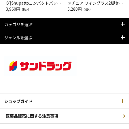
グ]Shupattoコンパクトバッグ
ァチュア ワイングラス2脚セッ
Drop JAL客室乗務員（LC）ス
3,960円
ト（レッドワイン）
5,280円
（税込）
（税込）
カーフ柄
カテゴリを選ぶ
ジャンルを選ぶ
ショップガイド
医薬品販売に関する注意事項