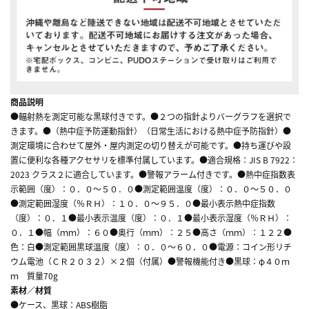
商品説明
●輻射熱を測定可能な黒球付きです。●２つの指針よりバーグラフを選択で
きます。●（熱中症予防運動指針）（日常生活における熱中症予防指針）●
測定環境に合わせて屋外・屋内測定の切り替えが可能です。●持ち運びや設
置に便利な各種アクセサリを標準付属しています。●適合規格：JIS B 7922：
2023 クラス２に適合しています。●警報アラーム付きです。●熱中症指数表
示範囲（度）：０．０～５０．０●測定範囲温度（度）：０．０～５０．０
●測定範囲湿度（％ＲＨ）：１０．０～９５．０●最小表示熱中症指数
（度）：０．１●最小表示温度（度）：０．１●最小表示湿度（％ＲＨ）：
０．１●幅（ｍｍ）：６０●奥行（ｍｍ）：２５●高さ（ｍｍ）：１２２●
色：白●測定範囲黒球温度（度）：０．０～６０．０●電源：コイン形リチ
ウム電池（ＣＲ２０３２）×２個（付属）●警報機能付き●黒球：φ４０ｍ
ｍ 質量70g
素材／材質
●ケース、黒球：ABS樹脂