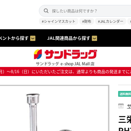
#シャインマスカット
#財布
#JALカレンダー
ベントから探す
JAL関連商品から探す
8/10（月）～8/16（日）にいただいたご注文は、通常よりも商品の発送
サ
三
PH