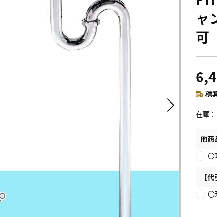
ャ
可
6,
積算
在庫
他商
〇
【代
〇