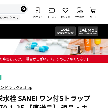
ログイン
クーポン
お気入り
注文履歴
カート
#スーツケース
までにお時間をいただく場合がございます。予めご了承ください】
ンドラッグe-shop
栄水栓 SANEI ワン付Sトラップ
70-1-25 【直送品】 返品・キ