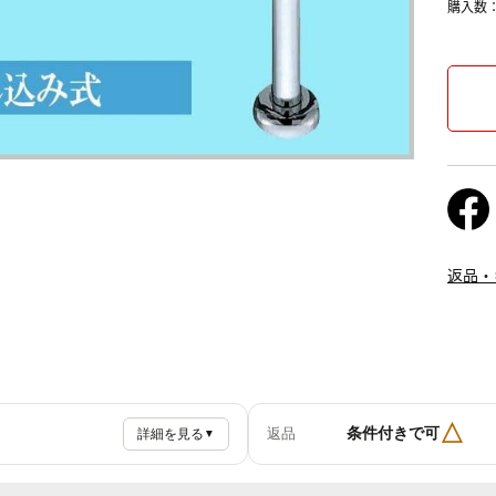
購入数
返品・
△
条件付きで可
返品
詳細を見る
▼