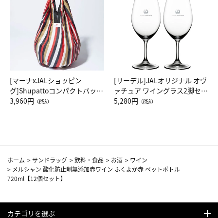
[マーナxJALショッピン
[リーデル]JALオリジナル オヴ
グ]Shupattoコンパクトバッグ
ァチュア ワイングラス2脚セッ
Drop JAL客室乗務員（LC）ス
3,960円
ト（レッドワイン）
5,280円
（税込）
（税込）
カーフ柄
ホーム
>
サンドラッグ
>
飲料・食品
>
お酒
>
ワイン
>
メルシャン 酸化防止剤無添加赤ワイン ふくよか赤 ペットボトル
720ml【12個セット】
カテゴリを選ぶ