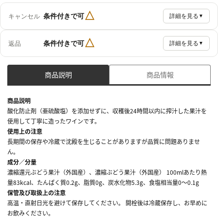
△
条件付きで可
キャンセル
詳細を見る
▼
△
条件付きで可
返品
詳細を見る
▼
商品説明
商品情報
商品説明
酸化防止剤（亜硫酸塩）を添加せずに、収穫後24時間以内に搾汁した果汁を
使用して丁寧に造ったワインです。
使用上の注意
長期間の保存や冷蔵で沈殿を生じることがありますが品質に問題ありませ
ん。
成分／分量
濃縮還元ぶどう果汁（外国産）、濃縮ぶどう果汁（外国産） 100mlあたり熱
量83kcal、たんぱく質0.2g、脂質0g、炭水化物5.3g、食塩相当量0～0.1g
保管及び取扱上の注意
高温・直射日光を避けて保存してください。 開栓後は冷蔵保存し、お早めに
お飲みください。