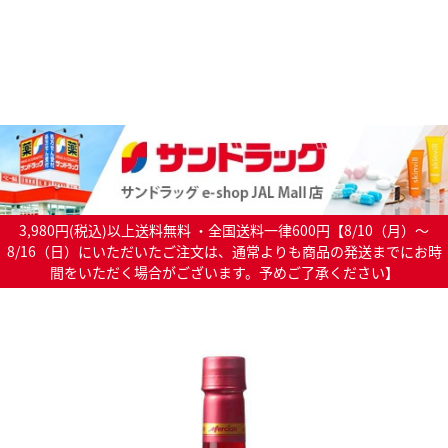
3,980円(税込)以上送料無料 ・全国送料一律600円【8/10（月）～
8/16（日）にいただいたご注文は、通常よりも商品の発送までにお時
間をいただく場合がございます。予めご了承ください】