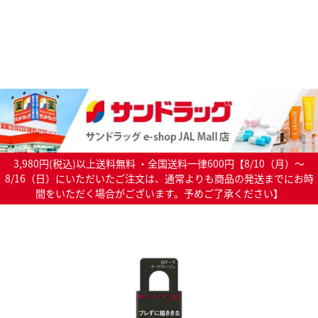
3,980円(税込)以上送料無料 ・全国送料一律600円【8/10（月）～
8/16（日）にいただいたご注文は、通常よりも商品の発送までにお時
間をいただく場合がございます。予めご了承ください】