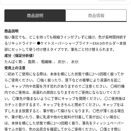
商品説明
商品情報
商品説明
強い筆圧でも、どこを持っても極細ラインがブレずに描け、色が長時間持続す
るリキッドライナー ●ケイトスーパーシャープライナーEX4.0のホルダー本体
部にセットして使う付け替えタイプです。筆先ごと付け替えられます。
成分（保証分析値）
たんぱく質: 、 脂質: 、 粗繊維: 、 灰分: 、 水分:
使用上の注意
○初めてご使用になる際は、本体を横にした状態で横に2～3回軽く振ってか
らご使用ください。 〇強く振ったり、落下などの衝撃により液漏れを起こ
し、キャップ内や衣服を汚す恐れがありますのでご注意ください。 〇飛行機
内でのご使用は、液漏れの原因となりますのでご使用にならないでくださ
い。 〇筆先が傷まないように丁寧にキャップを開閉ください。 〇ご使用後は
カチッと音がするまで、キャップをきちんと閉めてください。キャップをは
ずしたまま放置すると、筆が乾いて描けなくなります。 〇色が薄く出る場合
や、筆が乾いたり、筆に乳液や他の化粧料が付着して液が出にくい場合に
は、本体を横にした状態で横に2～3回軽く振り、筆先をティッシュペーパー
等でふき取り、色の出具合を確認してからご使用ください。 〇落とす際に