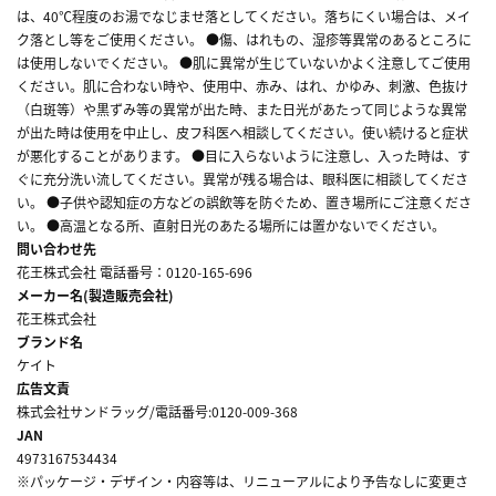
は、40℃程度のお湯でなじませ落としてください。落ちにくい場合は、メイ
ク落とし等をご使用ください。 ●傷、はれもの、湿疹等異常のあるところに
は使用しないでください。 ●肌に異常が生じていないかよく注意してご使用
ください。肌に合わない時や、使用中、赤み、はれ、かゆみ、刺激、色抜け
（白斑等）や黒ずみ等の異常が出た時、また日光があたって同じような異常
が出た時は使用を中止し、皮フ科医へ相談してください。使い続けると症状
が悪化することがあります。 ●目に入らないように注意し、入った時は、す
ぐに充分洗い流してください。異常が残る場合は、眼科医に相談してくださ
い。 ●子供や認知症の方などの誤飲等を防ぐため、置き場所にご注意くださ
い。 ●高温となる所、直射日光のあたる場所には置かないでください。
問い合わせ先
花王株式会社 電話番号：0120-165-696
メーカー名(製造販売会社)
花王株式会社
ブランド名
ケイト
広告文責
株式会社サンドラッグ/電話番号:0120-009-368
JAN
4973167534434
※パッケージ・デザイン・内容等は、リニューアルにより予告なしに変更さ