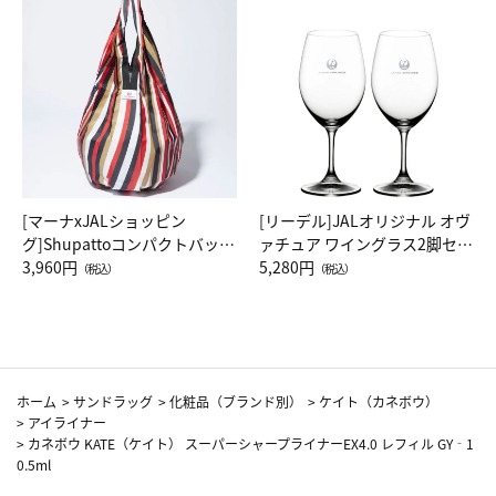
[マーナxJALショッピン
[リーデル]JALオリジナル オヴ
グ]Shupattoコンパクトバッグ
ァチュア ワイングラス2脚セッ
Drop JAL客室乗務員（LC）ス
3,960円
ト（レッドワイン）
5,280円
（税込）
（税込）
カーフ柄
ホーム
>
サンドラッグ
>
化粧品（ブランド別）
>
ケイト（カネボウ）
>
アイライナー
>
カネボウ KATE（ケイト） スーパーシャープライナーEX4.0 レフィル GY‐1
0.5ml