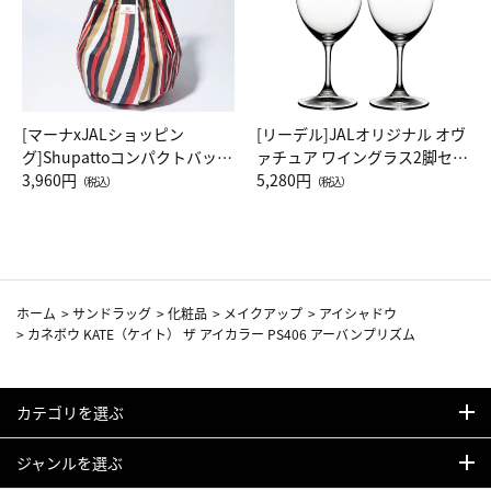
[マーナxJALショッピン
[リーデル]JALオリジナル オヴ
グ]Shupattoコンパクトバッグ
ァチュア ワイングラス2脚セッ
Drop JAL客室乗務員（LC）ス
3,960円
ト（レッドワイン）
5,280円
（税込）
（税込）
カーフ柄
ホーム
>
サンドラッグ
>
化粧品
>
メイクアップ
>
アイシャドウ
>
カネボウ KATE（ケイト） ザ アイカラー PS406 アーバンプリズム
カテゴリを選ぶ
ジャンルを選ぶ