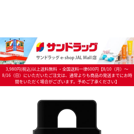
3,980円(税込)以上送料無料 ・全国送料一律600円【8/10（月）～
8/16（日）にいただいたご注文は、通常よりも商品の発送までにお時
間をいただく場合がございます。予めご了承ください】