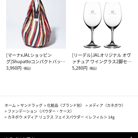
[マーナxJALショッピン
[リーデル]JALオリジナル オヴ
グ]Shupattoコンパクトバッグ
ァチュア ワイングラス2脚セッ
Drop JAL客室乗務員（LC）ス
3,960円
ト（レッドワイン）
5,280円
（税込）
（税込）
カーフ柄
ホーム
>
サンドラッグ
>
化粧品（ブランド別）
>
メディア（カネボウ）
>
ファンデーション（パウダー・ケース）
>
カネボウ メディア リュクス フェイスパウダー ＜レフィル＞ 14g