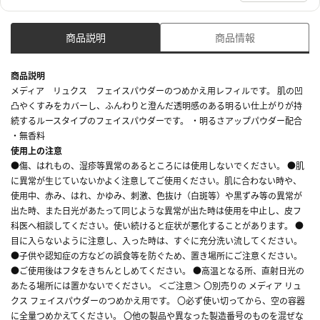
商品説明
商品情報
商品説明
メディア リュクス フェイスパウダーのつめかえ用レフィルです。 肌の凹
凸やくすみをカバーし、ふんわりと澄んだ透明感のある明るい仕上がりが持
続するルースタイプのフェイスパウダーです。 ・明るさアップパウダー配合
・無香料
使用上の注意
●傷、はれもの、湿疹等異常のあるところには使用しないでください。 ●肌
に異常が生じていないかよく注意してご使用ください。肌に合わない時や、
使用中、赤み、はれ、かゆみ、刺激、色抜け（白斑等）や黒ずみ等の異常が
出た時、また日光があたって同じような異常が出た時は使用を中止し、皮フ
科医へ相談してください。使い続けると症状が悪化することがあります。 ●
目に入らないように注意し、入った時は、すぐに充分洗い流してください。
●子供や認知症の方などの誤食等を防ぐため、置き場所にご注意ください。
●ご使用後はフタをきちんとしめてください。 ●高温となる所、直射日光の
あたる場所には置かないでください。 ＜ご注意＞ 〇別売りの メディア リュ
クス フェイスパウダーのつめかえ用です。 〇必ず使い切ってから、空の容器
に全量つめかえてください。 〇他の製品や異なった製造番号のものを混ぜな