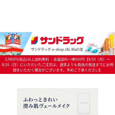
3,980円(税込)以上送料無料 ・全国送料一律600円【8/10（月）～
8/16（日）にいただいたご注文は、通常よりも商品の発送までにお時
間をいただく場合がございます。予めご了承ください】