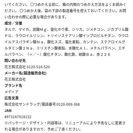
いでください。 〇つめかえる前に、箱の内側のつめかえ方法をよくお読みく
ださい。 〇つめかえ後、袋の下部の製造番号を控えておいてください。お問
い合わせの際に必要な場合があります。
成分／分量
タルク、マイカ、炭酸Ｍｇ、窒化ホウ素、シリカ、ジメチコン、ジカプリル酸
ＰＧ、ラウロイルリシン、トリイソステアリン酸イソプロピルチタン、ラウロ
イルアスパラギン酸Ｎａ、酸化スズ、塩化亜鉛、カンテン、ステアロイルグ
ルタミン酸２Ｎａ、ミリスチン酸亜鉛、水酸化Ａｌ、メチルパラベン、エチ
ルパラベン、（＋／－）酸化チタン、酸化鉄、硫酸Ｂａ、赤２２６
問い合わせ先
花王株式会社 0120-518-520
メーカー名(製造販売会社)
花王株式会社
ブランド名
メディア
広告文責
株式会社サンドラッグ/電話番号:0120-009-368
JAN
4973167018132
※パッケージ・デザイン・内容等は、リニューアルにより予告なしに変更さ
れる場合がありますので、予めご了承ください。