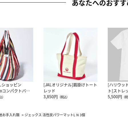
あなたへのおすす
ALショッピン
[JALオリジナル]肩掛けトート
[ハリウッ
attoコンパクトバッ
レッド
ト]ストレ
JAL客室乗務員
3,850円
ーネック別
5,500円
込）
（税込）
（税
カーフ柄
他お手入れ類
>
ジェックス 活性炭パワーマットL N 3個