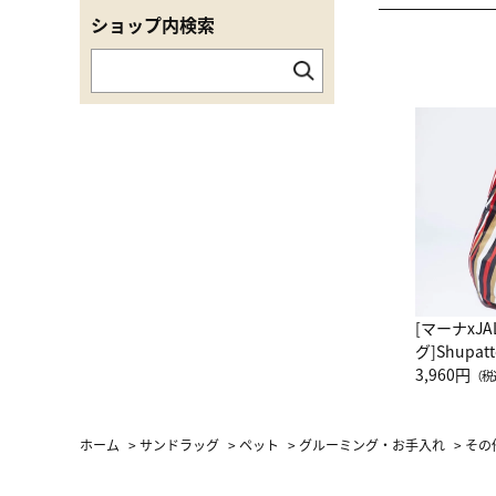
ショップ内検索
[マーナxJ
グ]Shup
グ Drop 
3,960円
（税
（LC）ス
ホーム
>
サンドラッグ
>
ペット
>
グルーミング・お手入れ
>
その