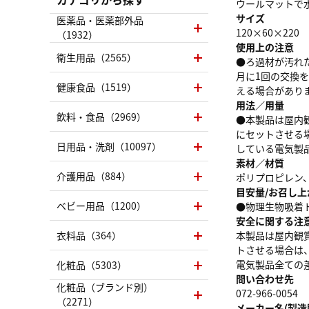
ウールマットで
サイズ
医薬品・医薬部外品
120×60×220
（1932）
使用上の注意
衛生用品（2565）
●ろ過材が汚れ
月に1回の交換
健康食品（1519）
える場合があり
用法／用量
飲料・食品（2969）
●本製品は屋内
にセットさせる
日用品・洗剤（10097）
している電気製
素材／材質
介護用品（884）
ポリプロピレン
目安量/お召し上
ベビー用品（1200）
●物理生物吸着
安全に関する注
衣料品（364）
本製品は屋内観
トさせる場合は
電気製品全ての
化粧品（5303）
問い合わせ先
化粧品（ブランド別）
072-966-0054
（2271）
メーカー名(製造