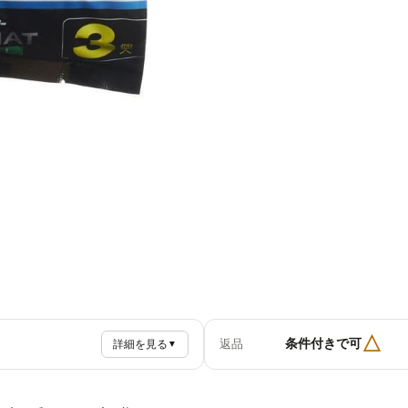
△
条件付きで可
返品
詳細を見る
▼