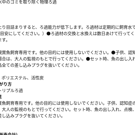
水中のゴミを取り除く物理ろ過
たり目詰まりすると、ろ過能力が低下します。ろ過材は定期的に飼育水で
を目安にしてください。）●ろ過材の交換と水換えは数日あけて行って
ます。
観賞魚飼育専用です。他の目的には使用しないでください。●子供、認
場合は、大人の監視のもとで行ってください。●セット時、魚の出し入
品全ての差し込みプラグを抜いてください。
、ポリエステル、活性炭
がり方
トリプルろ過
意
賞魚飼育専用です。他の目的には使用しないでください。子供、認知症
、大人の監視のもとで行ってください。セット時、魚の出し入れ、点検
差し込みプラグを抜いてください。
販売会社)