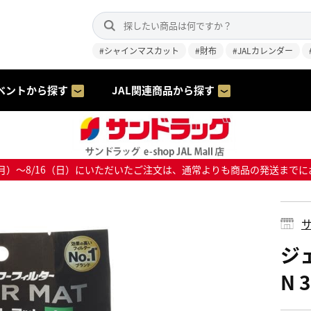
#シャインマスカット
#財布
#JALカレンダー
ベントから探す
JAL関連商品から探す
8/10（月）～8/16（日）にいただいたご注文は、通常よりも商品の発送
サ
ジ
N 