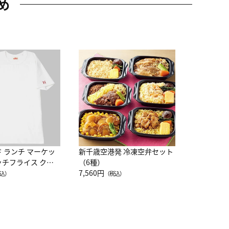
め
JAL特製
レー 200
10,800円
（
ド ランチ マーケッ
新千歳空港発 冷凍空弁セット
ッチフライス クル
（6種）
注半袖Ｔシャツ
7,560円
込）
（税込）