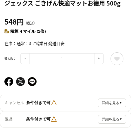
ジェックス ごきげん快適マットお徳用 500g
548円
（税込）
積算 4 マイル (1倍)
在庫
通常：3-7営業日 発送目安
購入数：
△
条件付きで可
キャンセル
詳細を見る
▼
△
条件付きで可
返品
詳細を見る
▼