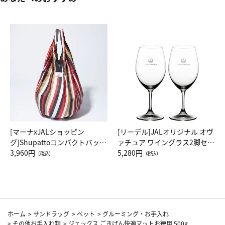
[マーナxJALショッピン
[リーデル]JALオリジナル オヴ
グ]Shupattoコンパクトバッグ
ァチュア ワイングラス2脚セッ
Drop JAL客室乗務員（LC）ス
3,960円
ト（レッドワイン）
5,280円
（税込）
（税込）
カーフ柄
ホーム
>
サンドラッグ
>
ペット
>
グルーミング・お手入れ
>
その他お手入れ類
>
ジェックス ごきげん快適マットお徳用 500g