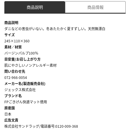
商品説明
商品情報
商品説明
ダニなどの害虫がいない。冬あたたかく夏すずしい。天然無漂白
サイズ
245×110×360
素材／材質
バージンパルプ100％
目安量/お召し上がり方
肌にやさしいノンアレルギー素材
問い合わせ先
072-966-0054
メーカー名(製造販売会社)
ジェックス株式会社
ブランド名
FPごきげん快適マット徳用
原産国
日本
広告文責
株式会社サンドラッグ/電話番号:0120-009-368