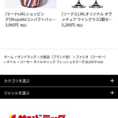
[マーナxJALショッピン
[リーデル]JALオリジナル オヴ
グ]Shupattoコンパクトバッグ
ァチュア ワイングラス2脚セッ
Drop JAL客室乗務員（LC）ス
3,960円
ト（レッドワイン）
5,280円
（税込）
（税込）
カーフ柄
ホーム
>
サンドラッグ
>
化粧品（ブランド別）
>
ファシオ（コーセー）
>
ネイル
>
コーセー ネイルホリック フレッシュカラーズ BL097V 5ml
カテゴリを選ぶ
ジャンルを選ぶ