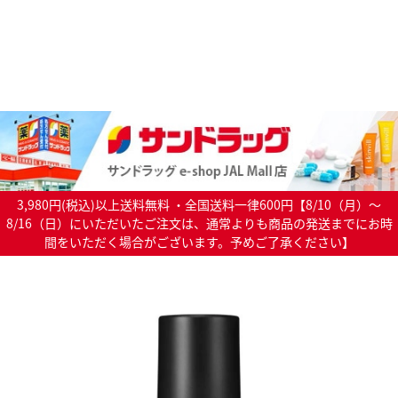
3,980円(税込)以上送料無料 ・全国送料一律600円【8/10（月）～
8/16（日）にいただいたご注文は、通常よりも商品の発送までにお時
間をいただく場合がございます。予めご了承ください】