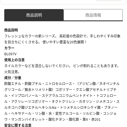
商品説明
商品情報
商品説明
フレッシュなカラーの新シリーズ。 高彩度の色設計で、手しわやくすみ印象
を目立ちにくくさせる。 使いやすい豊富な20色展開！
カラー
BL097V
使用上の注意
ネイルカラーなどを混合しないでください。 ビンが割れることもあります。
火気注意。
成分／分量
酢酸エチル・酢酸ブチル・ニトロセルロース・（アジピン酸／ネオペンチル
グリコール／無水トリメリト酸）コポリマー・クエン酸アセチルトリブチ
ル・イソプロパノール・ステアラルコニウムベントナイト・トコフェロー
ル・アクリレーツコポリマー・オクトクリレン・カオリン・ジメチコン・ス
ルホコハク酸ジエチルヘキシルNa・トリメチルシロキシケイ酸・ブタノー
ル・ヘキサナール・リン酸・水・変性アルコール・ソルビン酸・コンジョ
ウ・マンガンバイオレット・酸化チタン・酸化鉄・黄4・赤201
安全に関する注意