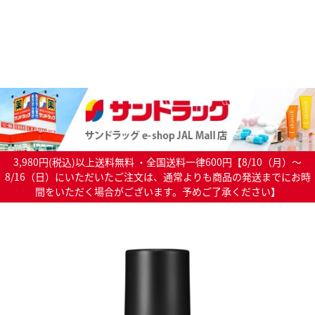
3,980円(税込)以上送料無料 ・全国送料一律600円【8/10（月）～
8/16（日）にいただいたご注文は、通常よりも商品の発送までにお時
間をいただく場合がございます。予めご了承ください】