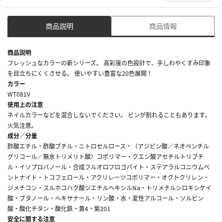
商品説明
商品情報
商品説明
フレッシュなカラーの新シリーズ。 高彩度の色設計で、手しわやくすみ印象
を目立ちにくくさせる。 使いやすい豊富な20色展開！
カラー
WT081V
使用上の注意
ネイルカラーなどを混合しないでください。 ビンが割れることもあります。
火気注意。
成分／分量
酢酸エチル・酢酸ブチル・ニトロセルロース・（アジピン酸／ネオペンチル
グリコール／無水トリメリト酸）コポリマー・クエン酸アセチルトリブチ
ル・イソプロパノール・合成フルオロフロゴパイト・ステアラルコニウムベ
ントナイト・トコフェロール・アクリレーツコポリマー・オクトクリレン・
ジメチコン・スルホコハク酸ジエチルヘキシルNa・トリメチルシロキシケイ
酸・ブタノール・ヘキサナール・リン酸・水・変性アルコール・ソルビン
酸・酸化チタン・酸化鉄・黄4・紫201
安全に関する注意