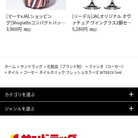
[マーナxJALショッピン
[リーデル]JALオリジナル オヴ
グ]Shupattoコンパクトバッグ
ァチュア ワイングラス2脚セッ
Drop JAL客室乗務員（LC）ス
3,960円
ト（レッドワイン）
5,280円
（税込）
（税込）
カーフ柄
ホーム
>
サンドラッグ
>
化粧品（ブランド別）
>
ファシオ（コーセー）
>
ネイル
>
コーセー ネイルホリック フレッシュカラーズ WT081V 5ml
カテゴリを選ぶ
ジャンルを選ぶ