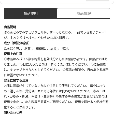
商品説明
商品情報
商品説明
ぷるんとみずみずしいジェルが、すーっとなじみ、一品でうるおいチャー
ジ。 しっとりすべすべ、やわらかなあと肌続く。
成分（保証分析値）
たんぱく質: 、 脂質: 、 粗繊維: 、 灰分: 、 水分:
使用上の注意
◇本品はヘパリン類似物質を有効成分とした医薬部外品です。医薬品ではあ
りません。 ◇目に入ったときは、すぐに洗い流してください。 ◇ご使用後
は、キャップをきちんとしめてください。 ◇高温の場所や、日のあたる場所
には置かないでください。
安全に関する注意
お肌に異常が生じていないかよく注意して使用してください。 傷やはれも
の・湿しん等、異常や出血のある部位には使わないでください。 赤み・は
れ・かゆみ・刺激、色抜け（白斑等）や黒ずみ等の異常があらわれた場合は
使用を中止し、皮ふ科専門医等へご相談ください。 使用を続けると症状が悪
化することがあります。
問い合わせ先