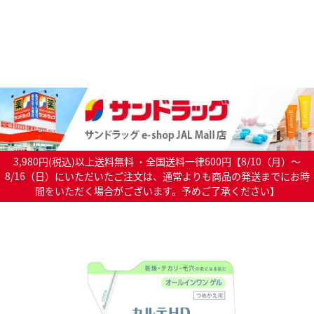
3,980円(税込)以上送料無料 ・全国送料一律600円【8/10（月）～
8/16（日）にいただいたご注文は、通常よりも商品の発送までにお時
間をいただく場合がございます。予めご了承ください】