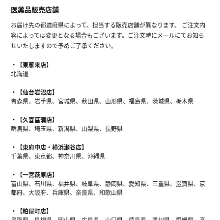
医薬品販売店舗
お届け先の都道府県によって、担当する販売店舗が異なります。 ご注文内
容によっては変更となる場合もございます。ご注文時にメールにてお知ら
せいたしますので予めご了承ください。
【東雁来店】
北海道
【仙台岩沼店】
青森県、岩手県、宮城県、秋田県、山形県、福島県、茨城県、栃木県
【久喜菖蒲店】
群馬県、埼玉県、新潟県、山梨県、長野県
【東府中店・横浜瀬谷店】
千葉県、東京都、神奈川県、沖縄県
【一宮萩原店】
富山県、石川県、福井県、岐阜県、静岡県、愛知県、三重県、滋賀県、京
都府、大阪府、兵庫県、奈良県、和歌山県
【粕屋町店】
鳥取県、島根県、岡山県、広島県、山口県、徳島県、香川県、愛媛県、高