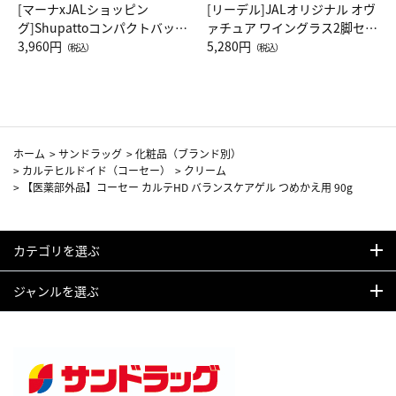
[マーナxJALショッピン
[リーデル]JALオリジナル オヴ
グ]Shupattoコンパクトバッグ
ァチュア ワイングラス2脚セッ
Drop JAL客室乗務員（LC）ス
3,960円
ト（レッドワイン）
5,280円
（税込）
（税込）
カーフ柄
ホーム
>
サンドラッグ
>
化粧品（ブランド別）
>
カルテヒルドイド（コーセー）
>
クリーム
>
【医薬部外品】コーセー カルテHD バランスケアゲル つめかえ用 90g
カテゴリを選ぶ
ジャンルを選ぶ