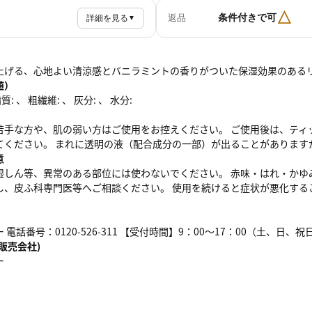
△
条件付きで可
返品
詳細を見る
▼
上げる、心地よい清涼感とバニラミントの香りがついた保湿効果のある
値）
: 、 粗繊維: 、 灰分: 、 水分:
苦手な方や、肌の弱い方はご使用をお控えください。 ご使用後は、ティ
てください。 まれに透明の液（配合成分の一部）が出ることがあります
意
湿しん等、異常のある部位には使わないでください。 赤味・はれ・かゆみ
し、皮ふ科専門医等へご相談ください。 使用を続けると症状が悪化する
電話番号：0120-526-311 【受付時間】9：00～17：00（土、日、
販売会社)
ー