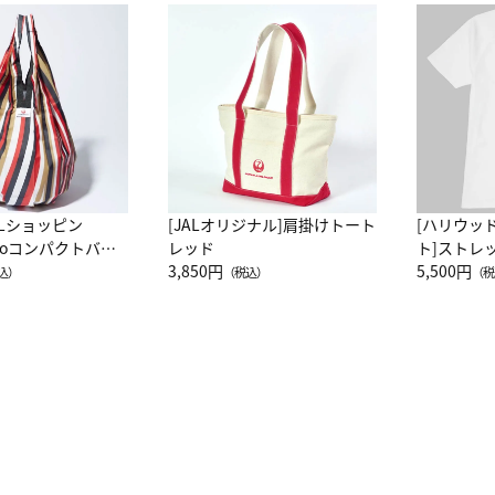
ALショッピン
[JALオリジナル]肩掛けトート
[ハリウッ
attoコンパクトバッ
レッド
ト]ストレ
JAL客室乗務員
3,850円
ーネック別
5,500円
込）
（税込）
（税
カーフ柄