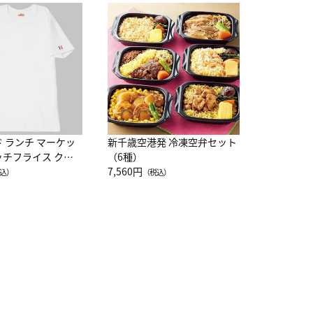
JAL特製
レー 200
10,800円
（
ド ランチ マーケッ
新千歳空港発 冷凍空弁セット
ッチフライス クル
（6種）
注半袖Ｔシャツ
7,560円
込）
（税込）