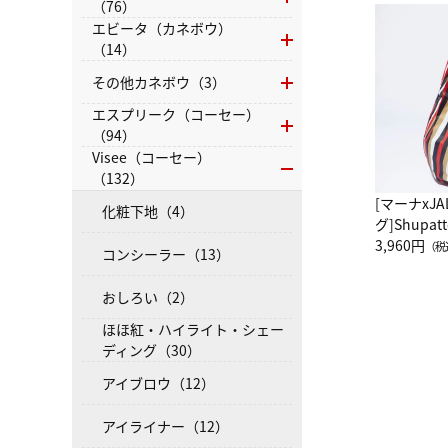
（76）
エビータ（カネボウ）
（14）
その他カネボウ（3）
エスプリーク（コーセー）
（94）
Visee（コーセー）
（132）
[マーナxJ
化粧下地（4）
グ]Shup
グ Drop 
3,960円
（税
コンシーラー（13）
（LC）ス
おしろい（2）
ほほ紅・ハイライト・シェー
ディング（30）
アイブロウ（12）
アイライナー（12）