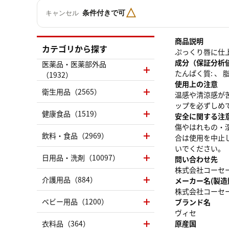
△
条件付きで可
キャンセル
商品説明
カテゴリから探す
ぷっくり唇に仕
成分（保証分析
医薬品・医薬部外品
たんぱく質: 、 脂質
（1932）
使用上の注意
衛生用品（2565）
温感や清涼感が
ップを必ずしめ
健康食品（1519）
安全に関する注
傷やはれもの・
飲料・食品（2969）
合は使用を中止
いでください。
日用品・洗剤（10097）
問い合わせ先
株式会社コーセー 
介護用品（884）
メーカー名(製造
株式会社コーセ
ベビー用品（1200）
ブランド名
ヴィセ
衣料品（364）
原産国