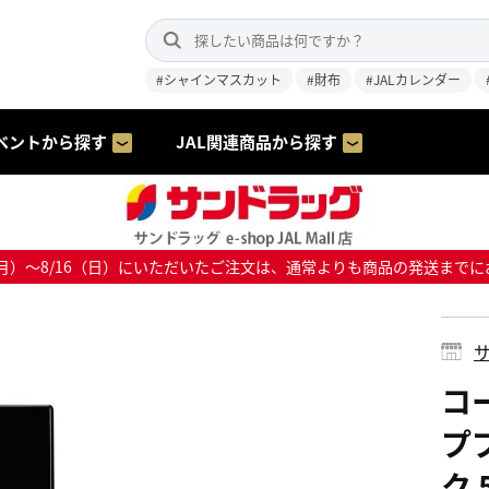
#シャインマスカット
#財布
#JALカレンダー
ベントから探す
JAL関連商品から探す
8/10（月）～8/16（日）にいただいたご注文は、通常よりも商品の発送
サ
コ
プ
ク 