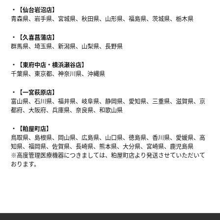
【仙台岩沼店】
青森県、岩手県、宮城県、秋田県、山形県、福島県、茨城県、栃木県
【久喜菖蒲店】
群馬県、埼玉県、新潟県、山梨県、長野県
【東府中店・横浜瀬谷店】
千葉県、東京都、神奈川県、沖縄県
【一宮萩原店】
富山県、石川県、福井県、岐阜県、静岡県、愛知県、三重県、滋賀県、京
都府、大阪府、兵庫県、奈良県、和歌山県
【粕屋町店】
鳥取県、島根県、岡山県、広島県、山口県、徳島県、香川県、愛媛県、高
知県、福岡県、佐賀県、長崎県、熊本県、大分県、宮崎県、鹿児島県
※高度管理医療機器につきましては、粕屋町店より発送させていただいて
おります。