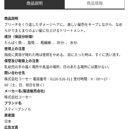
商品説明
商品情報
商品説明
ブリーチをくり返したダメージヘアに。 美しい髪色をキープしながら、なめ
らかでまとまりのよい髪に仕上げるトリートメント。
成分（保証分析値）
たんぱく質: 、 脂質: 、 粗繊維: 、 灰分: 、 水分:
使用上の注意
頭皮に異常が現れた時は使用をやめる。 目に入った時は、すぐに洗い流す。
保管及び取扱上の注意
乳幼児の手の届く場所や高温の場所、日のあたる場所には置かない。
問い合わせ先
株式会社コーセー 電話番号：0120-526-311 受付時間：9：00～17：
00（土、日、祝日を除く）
メーカー名(製造販売会社)
株式会社コーセー
ブランド名
スティーブンノル
原産国
日本
広告文責