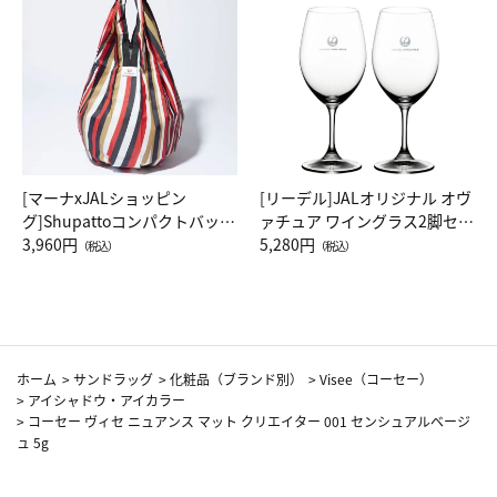
[マーナxJALショッピン
[リーデル]JALオリジナル オヴ
グ]Shupattoコンパクトバッグ
ァチュア ワイングラス2脚セッ
Drop JAL客室乗務員（LC）ス
3,960円
ト（レッドワイン）
5,280円
（税込）
（税込）
カーフ柄
ホーム
>
サンドラッグ
>
化粧品（ブランド別）
>
Visee（コーセー）
>
アイシャドウ・アイカラー
>
コーセー ヴィセ ニュアンス マット クリエイター 001 センシュアルベージ
ュ 5g