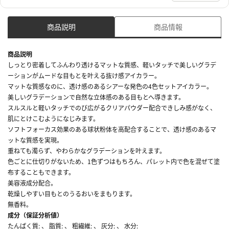
商品説明
商品情報
商品説明
しっとり密着してふんわり透けるマットな質感、軽いタッチで美しいグラデ
ーションがムードな目もとを叶える抜け感アイカラー。
マットな質感なのに、透け感のあるシアーな発色の4色セットアイカラー。
美しいグラデーションで自然な立体感のある目もとへ導きます。
スルスルと軽いタッチでのび広がるクリアパウダー配合できしみ感がなく、
肌にとけこむようになじみます。
ソフトフォーカス効果のある球状粉体を高配合することで、透け感のあるマ
ットな質感を実現。
重ねても濁らず、やわらかなグラデーションを叶えます。
色ごとに仕切りがないため、1色ずつはもちろん、パレット内で色を混ぜて塗
布することもできます。
美容液成分配合。
乾燥しやすい目もとのうるおいをまもります。
無香料。
成分（保証分析値）
たんぱく質: 、 脂質: 、 粗繊維: 、 灰分: 、 水分: