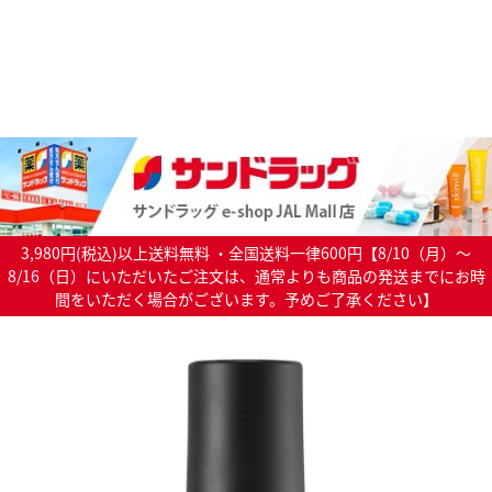
3,980円(税込)以上送料無料 ・全国送料一律600円【8/10（月）～
8/16（日）にいただいたご注文は、通常よりも商品の発送までにお時
間をいただく場合がございます。予めご了承ください】