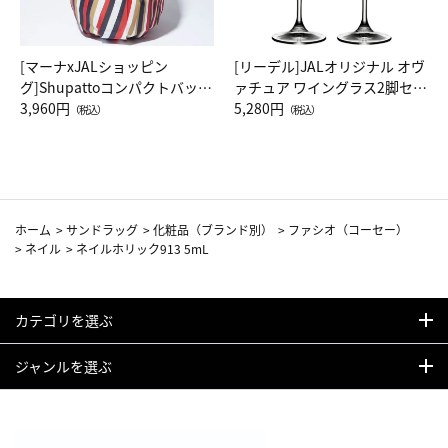
[マーナxJALショッピン
[リーデル]JALオリジナル オヴ
グ]Shupattoコンパクトバッグ
ァチュア ワイングラス2脚セッ
Drop JAL客室乗務員（LC）ス
3,960円
ト（レッドワイン）
5,280円
（税込）
（税込）
カーフ柄
ホーム
>
サンドラッグ
>
化粧品（ブランド別）
>
ファシオ（コーセー）
>
ネイル
>
ネイルホリック913 5mL
カテゴリを選ぶ
ジャンルを選ぶ