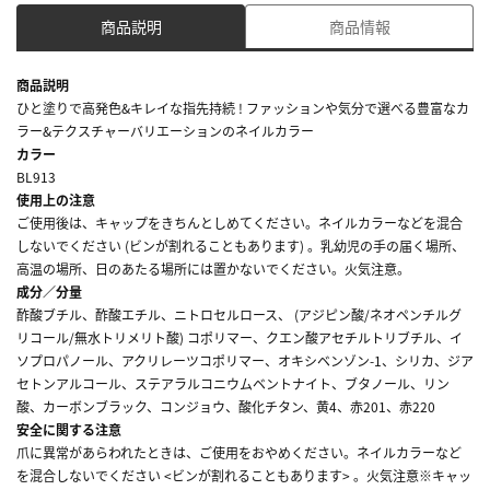
商品説明
商品情報
商品説明
ひと塗りで高発色&キレイな指先持続 ! ファッションや気分で選べる豊富なカ
ラー&テクスチャーバリエーションのネイルカラー
カラー
BL913
使用上の注意
ご使用後は、キャップをきちんとしめてください。ネイルカラーなどを混合
しないでください (ビンが割れることもあります) 。乳幼児の手の届く場所、
高温の場所、日のあたる場所には置かないでください。火気注意。
成分／分量
酢酸ブチル、酢酸エチル、ニトロセルロース、 (アジピン酸/ネオペンチルグ
リコール/無水トリメリト酸) コポリマー、クエン酸アセチルトリブチル、イ
ソプロパノール、アクリレーツコポリマー、オキシベンゾン-1、シリカ、ジア
セトンアルコール、ステアラルコニウムベントナイト、ブタノール、リン
酸、カーボンブラック、コンジョウ、酸化チタン、黄4、赤201、赤220
安全に関する注意
爪に異常があらわれたときは、ご使用をおやめください。ネイルカラーなど
を混合しないでください <ビンが割れることもあります> 。火気注意※キャッ