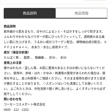
商品説明
商品情報
商品説明
紫外線から肌をまもり、日やけによるシミ・そばかすをしっかり防ぎます。
ふんわりやわからなパウダーが肌にぴったりフィットして、透明感のある美
しい肌に仕上げます。 うるおい成分コラーゲン配合。 植物抽出成分配合。 Ｓ
ＰＦ２８ＰＡ＋＋。 水あり・水なし両用タイプ。
成分（保証分析値）
たんぱく質: 、 脂質: 、 粗繊維: 、 灰分: 、 水分:
使用上の注意
傷やはれもの・湿しん等、お肌に異常のあるときはお使いにならないでくだ
さい。 使用中、赤味・はれ・かゆみ・刺激等の異常があらわれた場合は、使
用を中止し、皮ふ科医等へご相談ください。 そのまま使用を続けますと症状
が悪化することがあります。 ◇スポンジはいつも清潔にしてお使いくださ
い。 よごれたときは、中性洗剤で軽く押し洗いをし、よくすすいでから必ず
陰干ししてください。
問い合わせ先
コーセーコスメポート株式会社
0800‐222‐2202