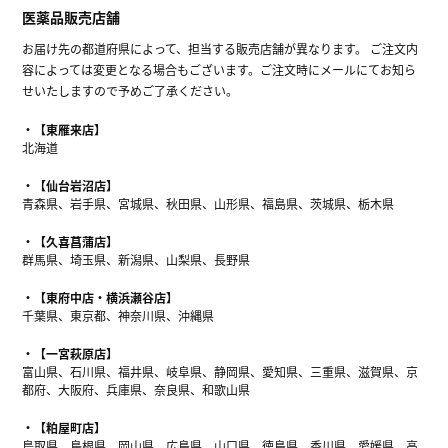
医薬品販売店舗
お届け先の都道府県によって、担当する販売店舗が異なります。 ご注文内
容によっては変更となる場合もございます。ご注文時にメールにてお知ら
せいたしますので予めご了承ください。
【東雁来店】
北海道
【仙台岩沼店】
青森県、岩手県、宮城県、秋田県、山形県、福島県、茨城県、栃木県
【久喜菖蒲店】
群馬県、埼玉県、新潟県、山梨県、長野県
【東府中店・横浜瀬谷店】
千葉県、東京都、神奈川県、沖縄県
【一宮萩原店】
富山県、石川県、福井県、岐阜県、静岡県、愛知県、三重県、滋賀県、京
都府、大阪府、兵庫県、奈良県、和歌山県
【粕屋町店】
鳥取県、島根県、岡山県、広島県、山口県、徳島県、香川県、愛媛県、高