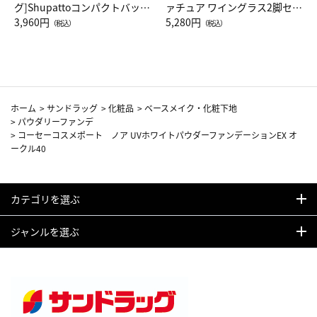
グ]Shupattoコンパクトバッグ
ァチュア ワイングラス2脚セッ
Drop JAL客室乗務員（LC）ス
3,960円
ト（レッドワイン）
5,280円
（税込）
（税込）
カーフ柄
ホーム
>
サンドラッグ
>
化粧品
>
ベースメイク・化粧下地
>
パウダリーファンデ
>
コーセーコスメポート ノア UVホワイトパウダーファンデーションEX オ
ークル40
カテゴリを選ぶ
ジャンルを選ぶ