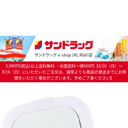
3,980円(税込)以上送料無料 ・全国送料一律600円【8/10（月）～
8/16（日）にいただいたご注文は、通常よりも商品の発送までにお時
間をいただく場合がございます。予めご了承ください】