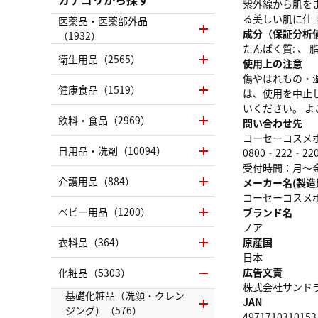
紫外線から肌を
る美しい肌に仕
医薬品・医薬部外品
成分（保証分析
（1932）
たんぱく質: 、 脂質
衛生用品（2565）
使用上の注意
傷やはれもの・
健康食品（1519）
は、使用を中止
いください。 
飲料・食品（2969）
問い合わせ先
コーセーコスメ
日用品・洗剤（10094）
0800‐222‐22
受付時間：月～
介護用品（884）
メーカー名(製造
コーセーコスメ
ベビー用品（1200）
ブランド名
ノア
衣料品（364）
原産国
日本
広告文責
化粧品（5303）
株式会社サンドラッグ
基礎化粧品（洗顔・クレン
JAN
ジング）（576）
4971710310153