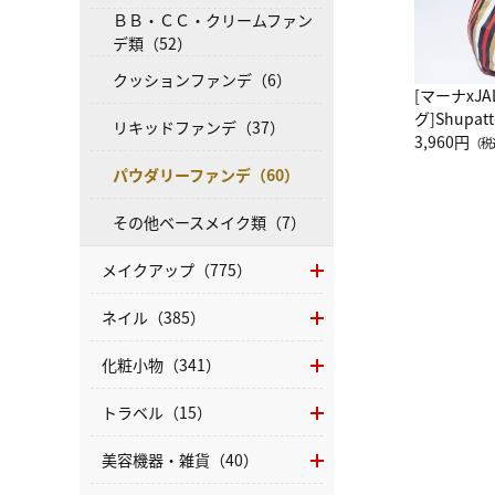
ＢＢ・ＣＣ・クリームファン
デ類（52）
クッションファンデ（6）
[マーナxJ
グ]Shup
リキッドファンデ（37）
グ Drop 
3,960円
（税
（LC）ス
パウダリーファンデ（60）
その他ベースメイク類（7）
メイクアップ（775）
ネイル（385）
化粧小物（341）
トラベル（15）
美容機器・雑貨（40）