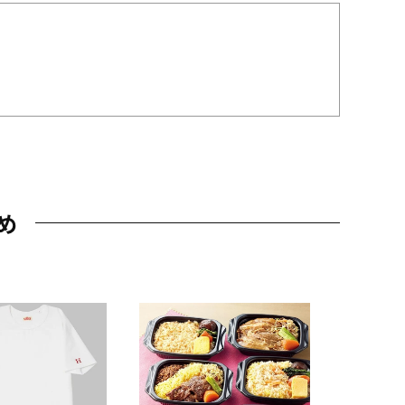
め
JAL特製
レー 200
10,800円
（