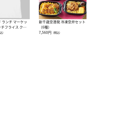
ド ランチ マーケッ
新千歳空港発 冷凍空弁セット
ッチフライス クル
（6種）
注半袖Ｔシャツ
7,560円
込）
（税込）