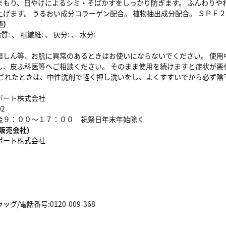
まもり、日やけによるシミ・そばかすをしっかり防ぎます。 ふんわりや
上げます。 うるおい成分コラーゲン配合。 植物抽出成分配合。 ＳＰＦ
値）
: 、 粗繊維: 、 灰分: 、 水分:
湿しん等、お肌に異常のあるときはお使いにならないでください。 使用
し、皮ふ科医等へご相談ください。 そのまま使用を続けますと症状が悪
よごれたときは、中性洗剤で軽く押し洗いをし、よくすすいでから必ず陰
ポート株式会社
02
金９：００～１７：００ 祝祭日年末年始除く
販売会社)
ポート株式会社
/電話番号:0120-009-368