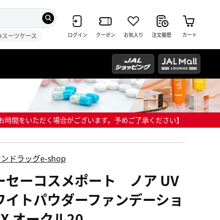
ログイン
クーポン
お気入り
注文履歴
カート
#スーツケース
までにお時間をいただく場合がございます。予めご了承ください】
ンドラッグe-shop
ーセーコスメポート ノア UV
ワイトパウダーファンデーショ
X オークル20