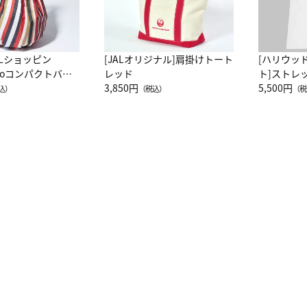
ALショッピン
[JALオリジナル]肩掛けトート
[ハリウッ
attoコンパクトバッ
レッド
ト]ストレ
JAL客室乗務員
3,850円
ーネック別
5,500円
込）
（税込）
（税
カーフ柄