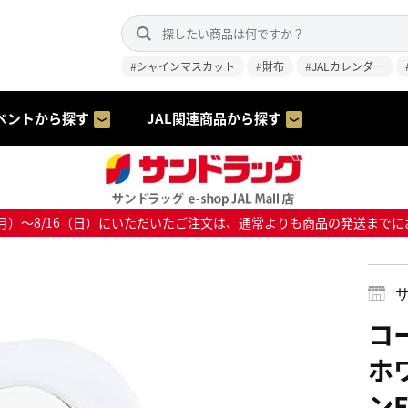
#シャインマスカット
#財布
#JALカレンダー
ベントから探す
JAL関連商品から探す
8/10（月）～8/16（日）にいただいたご注文は、通常よりも商品の発送
サ
コ
ホ
ンE