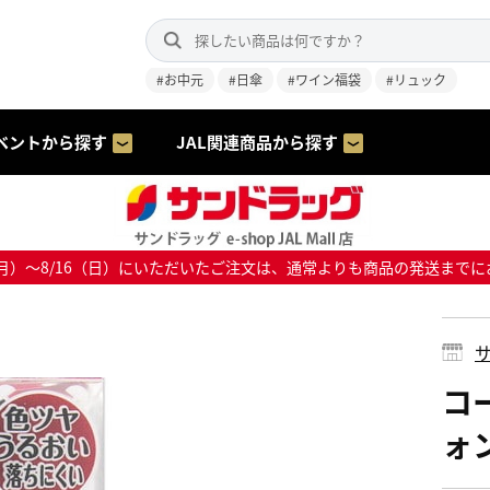
#お中元
#日傘
#ワイン福袋
#リュック
ベントから探す
JAL関連商品から探す
8/10（月）～8/16（日）にいただいたご注文は、通常よりも商品の発送
サ
コ
ォ