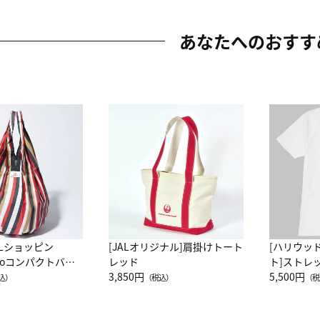
あなたへのおすす
ALショッピン
[JALオリジナル]肩掛けトート
[ハリウッ
attoコンパクトバッ
レッド
ト]ストレ
JAL客室乗務員
3,850円
ーネック別
5,500円
込）
（税込）
（税
カーフ柄