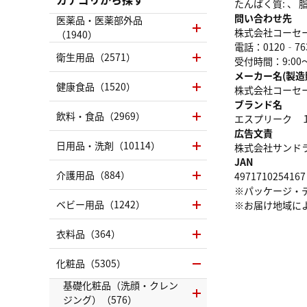
たんぱく質: 、 脂質
問い合わせ先
医薬品・医薬部外品
株式会社コーセ
（1940）
電話：0120‐76
衛生用品（2571）
受付時間：9:00
メーカー名(製造
健康食品（1520）
株式会社コーセ
ブランド名
飲料・食品（2969）
エスプリーク 
広告文責
日用品・洗剤（10114）
株式会社サンドラッグ
JAN
介護用品（884）
4971710254167
※パッケージ・
ベビー用品（1242）
※お届け地域に
衣料品（364）
化粧品（5305）
基礎化粧品（洗顔・クレン
ジング）（576）