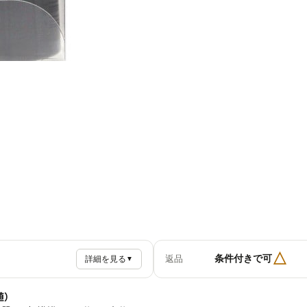
△
条件付きで可
返品
詳細を見る
▼
値）