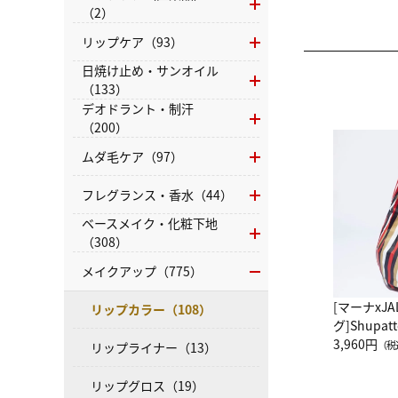
（2）
リップケア（93）
日焼け止め・サンオイル
（133）
デオドラント・制汗
（200）
ムダ毛ケア（97）
フレグランス・香水（44）
ベースメイク・化粧下地
（308）
メイクアップ（775）
[マーナxJ
リップカラー（108）
グ]Shup
グ Drop 
3,960円
（税
リップライナー（13）
（LC）ス
リップグロス（19）