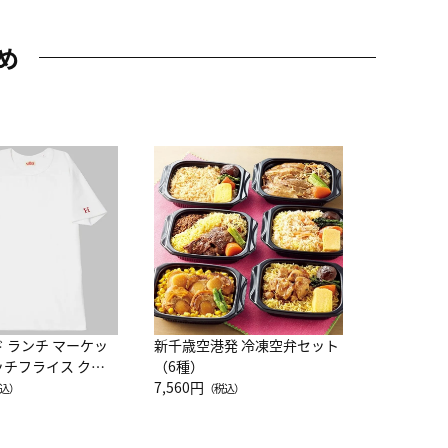
め
JAL特製
レー 200
10,800円
（
ド ランチ マーケッ
新千歳空港発 冷凍空弁セット
ッチフライス クル
（6種）
注半袖Ｔシャツ
7,560円
込）
（税込）