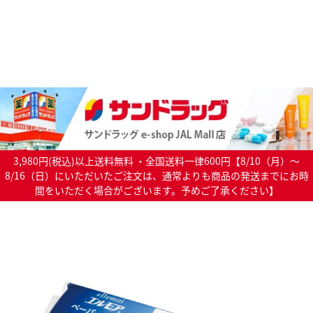
3,980円(税込)以上送料無料 ・全国送料一律600円【8/10（月）～
8/16（日）にいただいたご注文は、通常よりも商品の発送までにお時
間をいただく場合がございます。予めご了承ください】