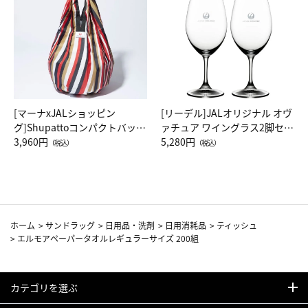
[マーナxJALショッピン
[リーデル]JALオリジナル オヴ
グ]Shupattoコンパクトバッグ
ァチュア ワイングラス2脚セッ
Drop JAL客室乗務員（LC）ス
3,960円
ト（レッドワイン）
5,280円
（税込）
（税込）
カーフ柄
ホーム
>
サンドラッグ
>
日用品・洗剤
>
日用消耗品
>
ティッシュ
>
エルモアペーパータオルレギュラーサイズ 200組
カテゴリを選ぶ