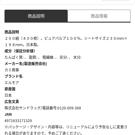
商品説明
商品情報
商品説明
２００組（４００枚）。ピュアパルプ１００％。シートサイズ２３０ｍｍ×
１９８ｍｍ。日本製。
成分（保証分析値）
たんぱく質: 、 脂質: 、 粗繊維: 、 灰分: 、 水分:
メーカー名(製造販売会社)
カミ商事
ブランド名
エルモア
原産国
日本
広告文責
株式会社サンドラッグ/電話番号:0120-009-368
JAN
4971633171329
※パッケージ・デザイン・内容等は、リニューアルにより予告なしに変更さ
れる場合がありますので、予めご了承ください。