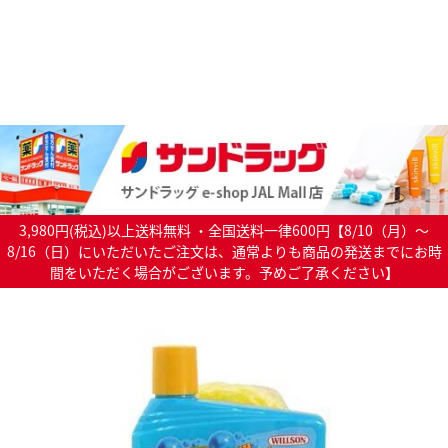
3,980円(税込)以上送料無料 ・全国送料一律600円【8/10（月）～
8/16（日）にいただいたご注文は、通常よりも商品の発送までにお時
間をいただく場合がございます。予めご了承ください】