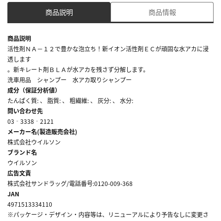
商品説明
商品情報
商品説明
活性剤ＮＡ－１２で豊かな泡立ち！新イオン活性剤ＥＣが頑固な水アカに浸
透します
。新キレート剤ＢＬＡが水アカを残さず分解します。
洗車用品 シャンプー 水アカ取りシャンプー
成分（保証分析値）
たんぱく質: 、 脂質: 、 粗繊維: 、 灰分: 、 水分:
問い合わせ先
03‐3338‐2121
メーカー名(製造販売会社)
株式会社ウイルソン
ブランド名
ウイルソン
広告文責
株式会社サンドラッグ/電話番号:0120-009-368
JAN
4971513334110
※パッケージ・デザイン・内容等は、リニューアルにより予告なしに変更さ