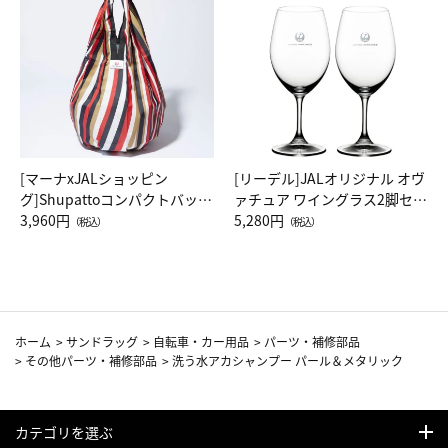
[マーナxJALショッピン
[リーデル]JALオリジナル オヴ
グ]Shupattoコンパクトバッグ
ァチュア ワイングラス2脚セッ
Drop JAL客室乗務員（LC）ス
3,960円
ト（レッドワイン）
5,280円
（税込）
（税込）
カーフ柄
ホーム
>
サンドラッグ
>
自転車・カー用品
>
パーツ・補修部品
>
その他パーツ・補修部品
>
洗う水アカシャンプー パール＆メタリック
カテゴリを選ぶ