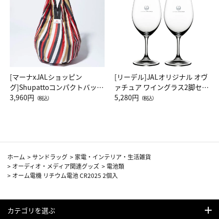
[マーナxJALショッピン
[リーデル]JALオリジナル オヴ
グ]Shupattoコンパクトバッグ
ァチュア ワイングラス2脚セッ
Drop JAL客室乗務員（LC）ス
3,960円
ト（レッドワイン）
5,280円
（税込）
（税込）
カーフ柄
ホーム
>
サンドラッグ
>
家電・インテリア・生活雑貨
>
オーディオ・メディア関連グッズ
>
電池類
>
オーム電機 リチウム電池 CR2025 2個入
カテゴリを選ぶ