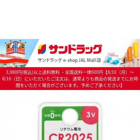
3,980円(税込)以上送料無料 ・全国送料一律600円【8/10（月）～
8/16（日）にいただいたご注文は、通常よりも商品の発送までにお時
間をいただく場合がございます。予めご了承ください】