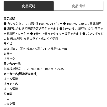
商品説明
商品情報
商品説明
● カリッとおいしく焼ける1000Wハイパワー ● 1000W、230°Cで高温調理
● 調理に合わせて温度設定切替ができます ● 油分の多い調理物などに使用で
きる調理トレー付き ● 1分～15分までタイマー設定できます ● パンくずなど
のお掃除が楽になるスライド式のくず受皿
サイズ
本体寸法：（約）幅366×高さ211×奥行237mm
カラー
ブラック
問い合わせ先
お客様相談室 0120-963-006 048-992-2735
メーカー名(製造販売会社)
オーム電機
ブランド名
オーム電機
原産国
中国
広告文責