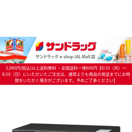
3,980円(税込)以上送料無料 ・全国送料一律600円【8/10（月）～
8/16（日）にいただいたご注文は、通常よりも商品の発送までにお時
間をいただく場合がございます。予めご了承ください】