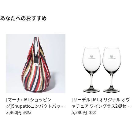
あなたへのおすすめ
[マーナxJALショッピン
[リーデル]JALオリジナル オヴ
グ]Shupattoコンパクトバッグ
ァチュア ワイングラス2脚セッ
Drop JAL客室乗務員（LC）ス
3,960円
ト（レッドワイン）
5,280円
（税込）
（税込）
カーフ柄