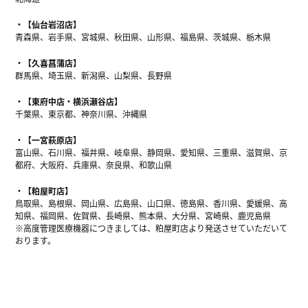
【仙台岩沼店】
青森県、岩手県、宮城県、秋田県、山形県、福島県、茨城県、栃木県
【久喜菖蒲店】
群馬県、埼玉県、新潟県、山梨県、長野県
【東府中店・横浜瀬谷店】
千葉県、東京都、神奈川県、沖縄県
【一宮萩原店】
富山県、石川県、福井県、岐阜県、静岡県、愛知県、三重県、滋賀県、京
都府、大阪府、兵庫県、奈良県、和歌山県
【粕屋町店】
鳥取県、島根県、岡山県、広島県、山口県、徳島県、香川県、愛媛県、高
知県、福岡県、佐賀県、長崎県、熊本県、大分県、宮崎県、鹿児島県
※高度管理医療機器につきましては、粕屋町店より発送させていただいて
おります。