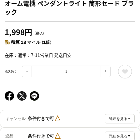
オーム電機 ペンダントライト 筒形セード ブラ
ック
1,998円
（税込）
積算 18 マイル (1倍)
在庫
通常：7-11営業日 発送目安
購入数：
△
条件付きで可
キャンセル
詳細を見る
▼
△
条件付きで可
返品
詳細を見る
▼