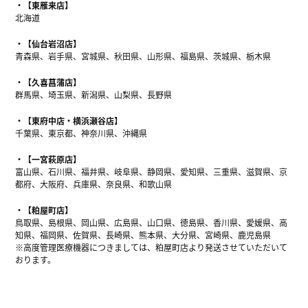
【東雁来店】
北海道
【仙台岩沼店】
青森県、岩手県、宮城県、秋田県、山形県、福島県、茨城県、栃木県
【久喜菖蒲店】
群馬県、埼玉県、新潟県、山梨県、長野県
【東府中店・横浜瀬谷店】
千葉県、東京都、神奈川県、沖縄県
【一宮萩原店】
富山県、石川県、福井県、岐阜県、静岡県、愛知県、三重県、滋賀県、京
都府、大阪府、兵庫県、奈良県、和歌山県
【粕屋町店】
鳥取県、島根県、岡山県、広島県、山口県、徳島県、香川県、愛媛県、高
知県、福岡県、佐賀県、長崎県、熊本県、大分県、宮崎県、鹿児島県
※高度管理医療機器につきましては、粕屋町店より発送させていただいて
おります。