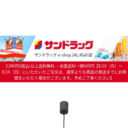
3,980円(税込)以上送料無料 ・全国送料一律600円【8/10（月）～
8/16（日）にいただいたご注文は、通常よりも商品の発送までにお時
間をいただく場合がございます。予めご了承ください】