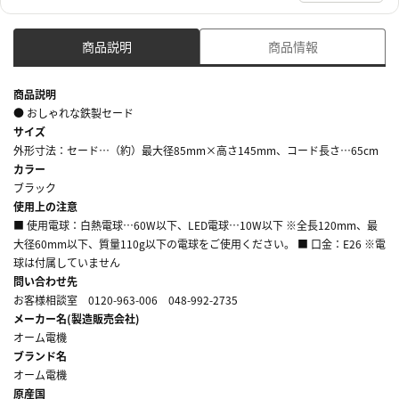
商品説明
商品情報
商品説明
● おしゃれな鉄製セード
サイズ
外形寸法：セード…（約）最大径85mm×高さ145mm、コード長さ…65cm
カラー
ブラック
使用上の注意
■ 使用電球：白熱電球…60W以下、LED電球…10W以下 ※全長120mm、最
大径60mm以下、質量110g以下の電球をご使用ください。 ■ 口金：E26 ※電
球は付属していません
問い合わせ先
お客様相談室 0120-963-006 048-992-2735
メーカー名(製造販売会社)
オーム電機
ブランド名
オーム電機
原産国