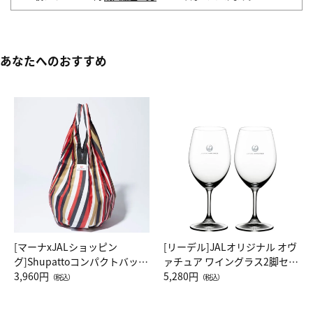
あなたへのおすすめ
[マーナxJALショッピン
[リーデル]JALオリジナル オヴ
グ]Shupattoコンパクトバッグ
ァチュア ワイングラス2脚セッ
Drop JAL客室乗務員（LC）ス
3,960円
ト（レッドワイン）
5,280円
（税込）
（税込）
カーフ柄