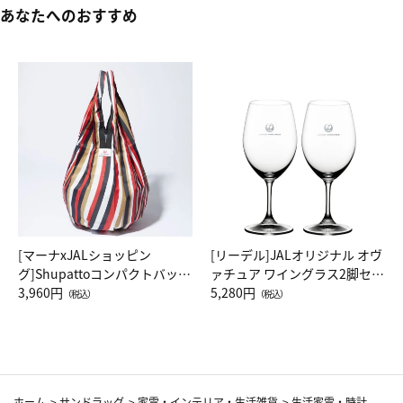
あなたへのおすすめ
[マーナxJALショッピン
[リーデル]JALオリジナル オヴ
グ]Shupattoコンパクトバッグ
ァチュア ワイングラス2脚セッ
Drop JAL客室乗務員（LC）ス
3,960円
ト（レッドワイン）
5,280円
（税込）
（税込）
カーフ柄
ホーム
>
サンドラッグ
>
家電・インテリア・生活雑貨
>
生活家電・時計