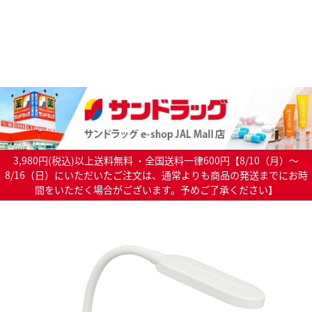
3,980円(税込)以上送料無料 ・全国送料一律600円【8/10（月）～
8/16（日）にいただいたご注文は、通常よりも商品の発送までにお時
間をいただく場合がございます。予めご了承ください】