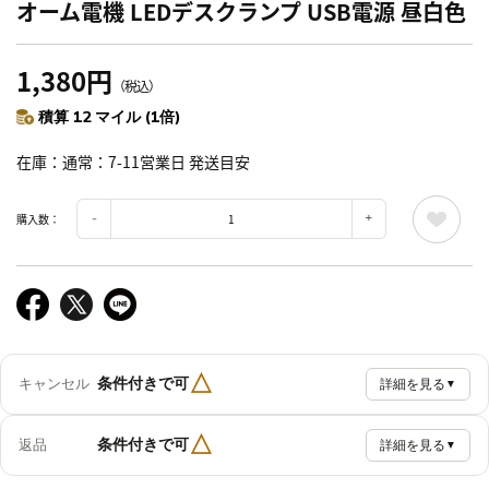
オーム電機 LEDデスクランプ USB電源 昼白色
1,380円
（税込）
積算 12 マイル (1倍)
在庫
通常：7-11営業日 発送目安
購入数：
△
条件付きで可
キャンセル
詳細を見る
▼
△
条件付きで可
返品
詳細を見る
▼