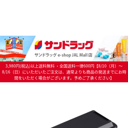
3,980円(税込)以上送料無料 ・全国送料一律600円【8/10（月）～
8/16（日）にいただいたご注文は、通常よりも商品の発送までにお時
間をいただく場合がございます。予めご了承ください】