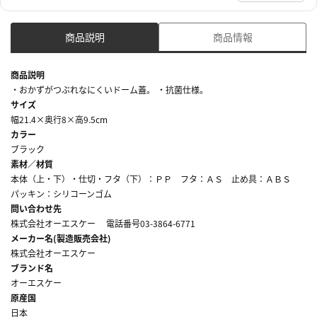
商品説明
商品情報
商品説明
・おかずがつぶれなにくいドーム蓋。 ・抗菌仕様。
サイズ
幅21.4×奥行8×高9.5cm
カラー
ブラック
素材／材質
本体（上・下）・仕切・フタ（下）：ＰＰ フタ：ＡＳ 止め具：ＡＢＳ
パッキン：シリコーンゴム
問い合わせ先
株式会社オーエスケー 電話番号03-3864-6771
メーカー名(製造販売会社)
株式会社オーエスケー
ブランド名
オーエスケー
原産国
日本