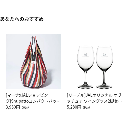
あなたへのおすすめ
[マーナxJALショッピン
[リーデル]JALオリジナル オヴ
グ]Shupattoコンパクトバッグ
ァチュア ワイングラス2脚セッ
Drop JAL客室乗務員（LC）ス
3,960円
ト（レッドワイン）
5,280円
（税込）
（税込）
カーフ柄