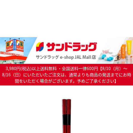
3,980円(税込)以上送料無料 ・全国送料一律600円【8/10（月）～
8/16（日）にいただいたご注文は、通常よりも商品の発送までにお時
間をいただく場合がございます。予めご了承ください】