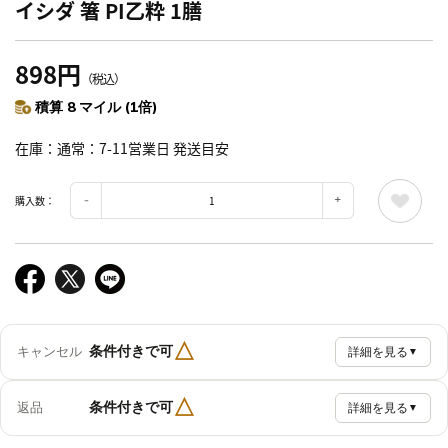
イシダ 箸 PI乙粋 1膳
898円
（税込）
積算 8 マイル (1倍)
在庫
通常：7-11営業日 発送目安
購入数：
△
条件付きで可
キャンセル
詳細を見る
▼
△
条件付きで可
返品
詳細を見る
▼