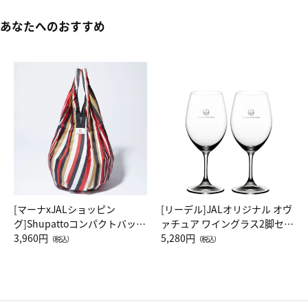
あなたへのおすすめ
[マーナxJALショッピン
[リーデル]JALオリジナル オヴ
グ]Shupattoコンパクトバッグ
ァチュア ワイングラス2脚セッ
Drop JAL客室乗務員（LC）ス
3,960円
ト（レッドワイン）
5,280円
（税込）
（税込）
カーフ柄