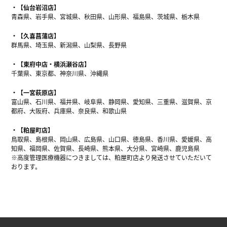
【仙台岩沼店】
青森県、岩手県、宮城県、秋田県、山形県、福島県、茨城県、栃木県
【久喜菖蒲店】
群馬県、埼玉県、新潟県、山梨県、長野県
【東府中店・横浜瀬谷店】
千葉県、東京都、神奈川県、沖縄県
【一宮萩原店】
富山県、石川県、福井県、岐阜県、静岡県、愛知県、三重県、滋賀県、京
都府、大阪府、兵庫県、奈良県、和歌山県
【粕屋町店】
鳥取県、島根県、岡山県、広島県、山口県、徳島県、香川県、愛媛県、高
知県、福岡県、佐賀県、長崎県、熊本県、大分県、宮崎県、鹿児島県
※高度管理医療機器につきましては、粕屋町店より発送させていただいて
おります。