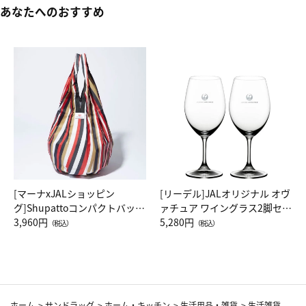
あなたへのおすすめ
[マーナxJALショッピン
[リーデル]JALオリジナル オヴ
グ]Shupattoコンパクトバッグ
ァチュア ワイングラス2脚セッ
Drop JAL客室乗務員（LC）ス
3,960円
ト（レッドワイン）
5,280円
（税込）
（税込）
カーフ柄
ホーム
>
サンドラッグ
>
ホーム・キッチン
>
生活用品・雑貨
>
生活雑貨