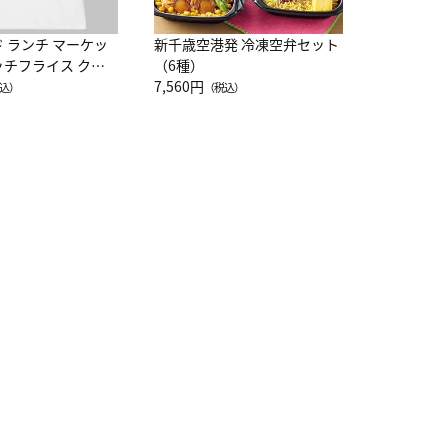
ド ランチ マーケッ
新千歳空港発 冷凍空弁セット
ッチフライス クル
（6種）
注半袖Ｔシャツ
7,560円
込）
（税込）