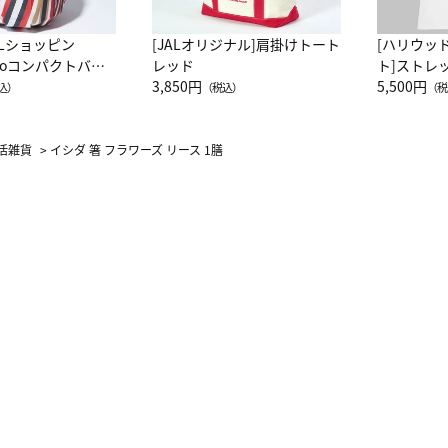
ALショッピン
[JALオリジナル]肩掛けトート
[ハリウッ
attoコンパクトバッ
レッド
ト]ストレ
JAL客室乗務員
3,850円
ーネック別
5,500円
込）
（税込）
（税
カーフ柄
活雑貨
>
イシダ 箸 フラワーズ リース 1膳