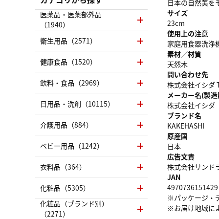
日本の自然美を
サイズ
医薬品・医薬部外品
23cm
（1940）
使用上の注意
衛生用品（2571）
家庭用食器洗浄
素材／材質
健康食品（1520）
天然木
問い合わせ先
飲料・食品（2969）
株式会社イシダ TEL
メーカー名(製造
日用品・洗剤（10115）
株式会社イシダ
ブランド名
介護用品（884）
KAKEHASHI
原産国
ベビー用品（1242）
日本
広告文責
衣料品（364）
株式会社サンドラッグ
JAN
4970736151429
化粧品（5305）
※パッケージ・
化粧品（ブランド別）
※お届け地域に
（2271）