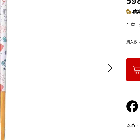
59
積算
在庫
購入数
返品・