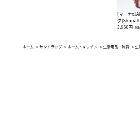
[マーナxJ
グ]Shup
グ Drop 
3,960円
（税
（LC）ス
ホーム
>
サンドラッグ
>
ホーム・キッチン
>
生活用品・雑貨
>
生