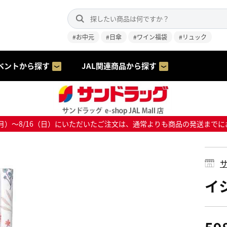
#お中元
#日傘
#ワイン福袋
#リュック
ベントから探す
JAL関連商品から探す
8/10（月）～8/16（日）にいただいたご注文は、通常よりも商品の発送
サ
イ