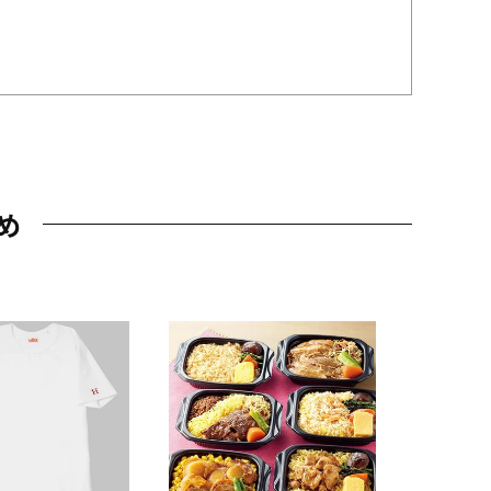
め
JAL特製
レー 200
10,800円
（