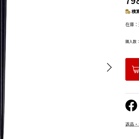
79
積算
在庫
購入数
返品・