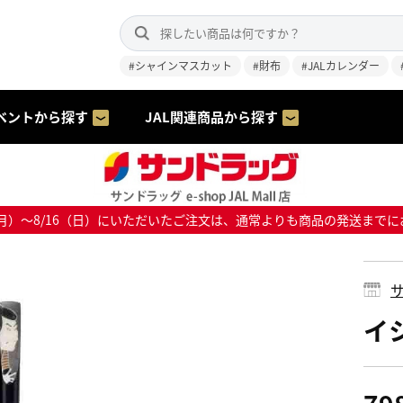
#シャインマスカット
#財布
#JALカレンダー
ベントから探す
JAL関連商品から探す
8/10（月）～8/16（日）にいただいたご注文は、通常よりも商品の発送
サ
イシ