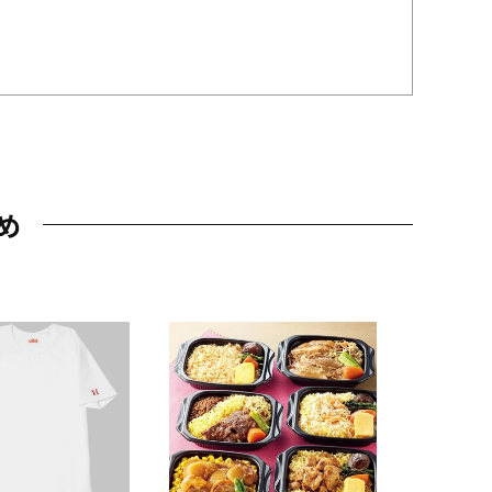
め
JAL特製
レー 200
10,800円
（