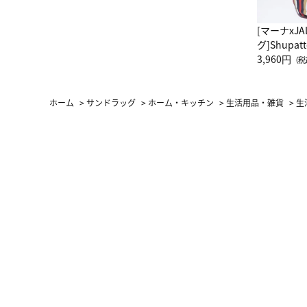
[マーナxJ
グ]Shup
グ Drop 
3,960円
（税
（LC）ス
ホーム
>
サンドラッグ
>
ホーム・キッチン
>
生活用品・雑貨
>
生