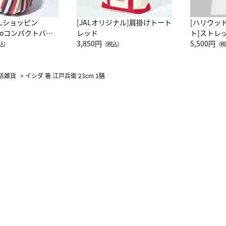
ALショッピン
[JALオリジナル]肩掛けトート
[ハリウッ
attoコンパクトバッ
レッド
ト]ストレ
JAL客室乗務員
3,850円
ーネック別
5,500円
込）
（税込）
（税
カーフ柄
活雑貨
>
イシダ 箸 江戸兵衛 23cm 1膳