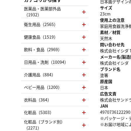
日本画デザイン
サイズ
医薬品・医薬部外品
23cm
（1932）
使用上の注意
衛生用品（2565）
家庭用食器洗浄
素材／材質
健康食品（1519）
天然木
問い合わせ先
飲料・食品（2969）
株式会社イシダ TEL
メーカー名(製造
日用品・洗剤（10094）
株式会社イシダ
ブランド名
介護用品（884）
塗箸
原産国
ベビー用品（1200）
日本
広告文責
衣料品（364）
株式会社サンドラッグ
JAN
4970736122290
化粧品（5303）
※パッケージ・
化粧品（ブランド別）
※お届け地域に
（2271）