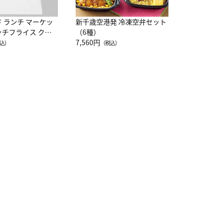
ド ランチ マーケッ
新千歳空港発 冷凍空弁セット
ッチフライス クル
（6種）
注半袖Ｔシャツ
7,560円
込）
（税込）