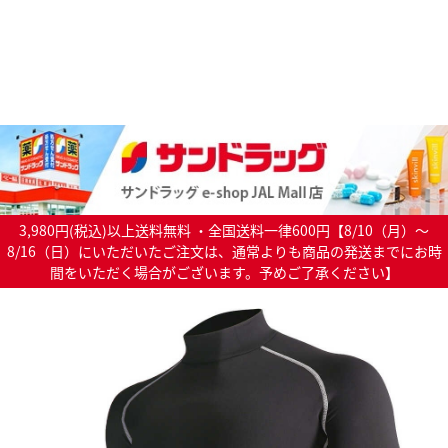
3,980円(税込)以上送料無料 ・全国送料一律600円【8/10（月）～
8/16（日）にいただいたご注文は、通常よりも商品の発送までにお時
間をいただく場合がございます。予めご了承ください】