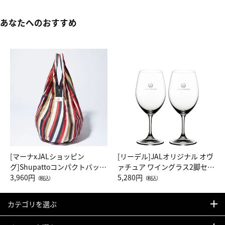
あなたへのおすすめ
[マーナxJALショッピン
[リーデル]JALオリジナル オヴ
グ]Shupattoコンパクトバッグ
ァチュア ワイングラス2脚セッ
Drop JAL客室乗務員（LC）ス
3,960円
ト（レッドワイン）
5,280円
（税込）
（税込）
カーフ柄
カテゴリを選ぶ