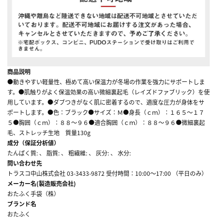
商品説明
●動きやすい軽量性、極めて高い保温力が冬場の作業を強力にサポートしま
す。●肌触りがよく保温効果の高い微細裏起毛（レイズドファブリック）を使
用しています。●ダブつきがなく肌に密着するので、適度な圧力が身体をサ
ポートします。●色：ブラック●サイズ：Ｍ●身長（ｃｍ）：１６５～１７
５●胸囲（ｃｍ）：８８～９６●適合胸囲（ｃｍ）：８８～９６●微細裏起
毛、ストレッチ生地 質量130g
成分（保証分析値）
たんぱく質: 、 脂質: 、 粗繊維: 、 灰分: 、 水分:
問い合わせ先
トラスコ中山株式会社 03-3433-9872 受付時間：10:00～17:00 （平日のみ）
メーカー名(製造販売会社)
おたふく手袋（株）
ブランド名
おたふく