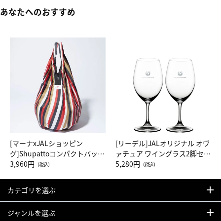
あなたへのおすすめ
[マーナxJALショッピン
[リーデル]JALオリジナル オヴ
グ]Shupattoコンパクトバッグ
ァチュア ワイングラス2脚セッ
Drop JAL客室乗務員（LC）ス
3,960円
ト（レッドワイン）
5,280円
（税込）
（税込）
カーフ柄
カテゴリを選ぶ
ジャンルを選ぶ