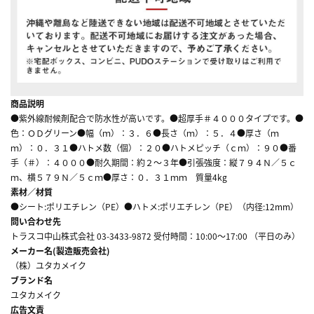
商品説明
●紫外線耐候剤配合で防水性が高いです。●超厚手＃４０００タイプです。●
色：ＯＤグリーン●幅（ｍ）：３．６●長さ（ｍ）：５．４●厚さ（ｍ
ｍ）：０．３１●ハトメ数（個）：２０●ハトメピッチ（ｃｍ）：９０●番
手（＃）：４０００●耐久期間：約２～３年●引張強度：縦７９４Ｎ／５ｃ
ｍ、横５７９Ｎ／５ｃｍ●厚さ：０．３１ｍｍ 質量4kg
素材／材質
●シート:ポリエチレン（PE）●ハトメ:ポリエチレン（PE）（内径:12mm）
問い合わせ先
トラスコ中山株式会社 03-3433-9872 受付時間：10:00～17:00 （平日のみ）
メーカー名(製造販売会社)
（株）ユタカメイク
ブランド名
ユタカメイク
広告文責