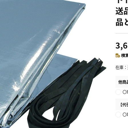
送
品
3,
積算
在庫
他商
〇
【代
〇