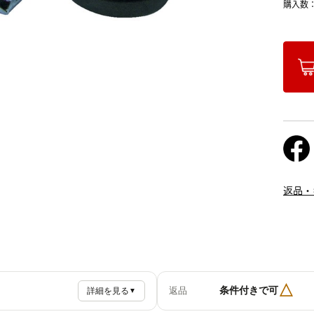
購入数
返品・
△
条件付きで可
返品
詳細を見る
▼