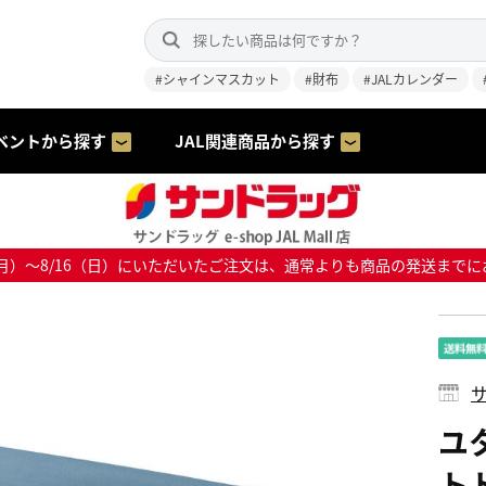
#シャインマスカット
#財布
#JALカレンダー
ベントから探す
JAL関連商品から探す
8/10（月）～8/16（日）にいただいたご注文は、通常よりも商品の発送
サ
ユ
トト