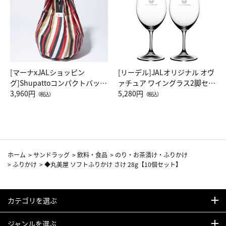
[マーナxJALショッピン
[リーデル]JALオリジナル オヴ
グ]Shupattoコンパクトバッグ
ァチュア ワイングラス2脚セッ
Drop JAL客室乗務員（LC）ス
3,960円
ト（レッドワイン）
5,280円
（税込）
（税込）
カーフ柄
ホーム
>
サンドラッグ
>
飲料・食品
>
のり・お茶漬け・ふりかけ
>
ふりかけ
>
◆丸美屋 ソフトふりかけ さけ 28g【10個セット】
カテゴリを選ぶ
ジャンルを選ぶ