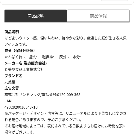
商品説明
商品情報
商品説明
ほどよいウエット感、深い味わい、鮮やかな彩り。厳選した鮭が生きる人気
アイテムです。
成分（保証分析値）
たんぱく質: 、 脂質: 、 粗繊維: 、 灰分: 、 水分:
メーカー名(製造販売会社)
丸美屋食品工業株式会社
ブランド名
丸美屋
広告文責
株式会社サンドラッグ/電話番号:0120-009-368
JAN
4902820016543x10
※パッケージ・デザイン・内容等は、リニューアルにより予告なしに変更さ
れる場合がありますので、予めご了承ください。
※お届け地域によっては、表記されている日数よりもお届けにお時間を頂く
場合がございます。