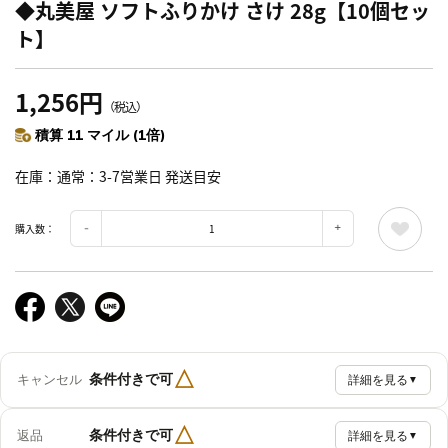
◆丸美屋 ソフトふりかけ さけ 28g【10個セッ
ト】
1,256円
（税込）
積算 11 マイル (1倍)
在庫
通常：3-7営業日 発送目安
購入数：
△
条件付きで可
キャンセル
詳細を見る
▼
△
条件付きで可
返品
詳細を見る
▼