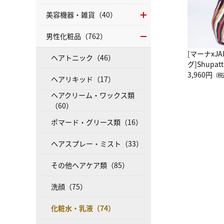
美容機器・雑貨（40）
男性化粧品（762）
[マーナxJ
ヘアトニック（46）
グ]Shup
グ Drop 
3,960円
（税
ヘアリキッド（17）
（LC）ス
ヘアクリーム・ワックス類
（60）
ポマード・グリース類（16）
ヘアスプレー・ミスト（33）
その他ヘアケア類（85）
洗顔（75）
化粧水・乳液（74）