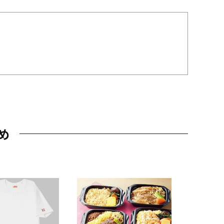
め
JAL特製
レー 200
10,800円
（