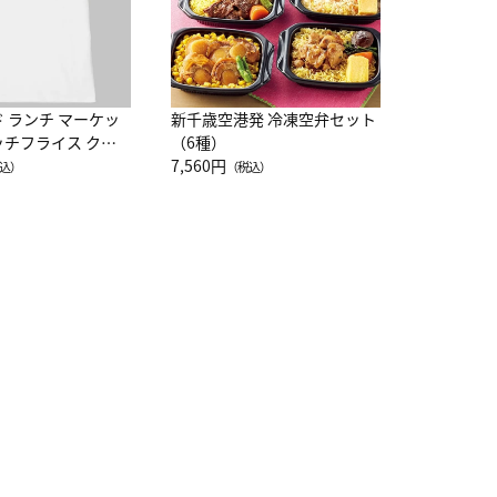
ド ランチ マーケッ
新千歳空港発 冷凍空弁セット
ッチフライス クル
（6種）
注半袖Ｔシャツ
7,560円
込）
（税込）