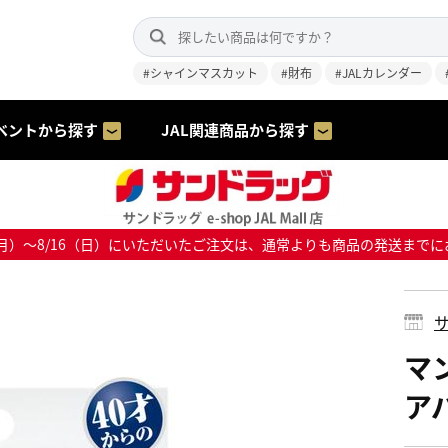
#シャインマスカット
#財布
#JALカレンダー
ベントから探す
JAL関連商品から探す
8/10（月）～8/16（日）にいただいたご注文は、通常よりも商品の発送
サ
マ
ア