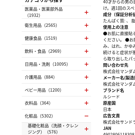
40才からの男
け。週1回のスペ
医薬品・医薬部外品
成分（保証分析
（1932）
たんぱく質: 、 脂質
衛生用品（2565）
使用上の注意
●お肌に直接貼
健康食品（1519）
ください。 ●
み、はれ、かゆ
飲料・食品（2969）
続けると症状が
ら取り出したパ
日用品・洗剤（10095）
問い合わせ先
株式会社マンダム 
介護用品（884）
メーカー名(製造
株式会社マンダ
ベビー用品（1200）
ブランド名
ルシード
衣料品（364）
原産国
日本
広告文責
化粧品（5302）
株式会社サンドラッグ
基礎化粧品（洗顔・クレン
JAN
ジング）（576）
4902806118308