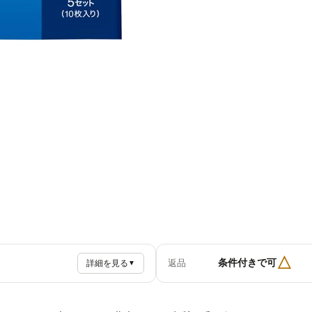
△
条件付きで可
返品
詳細を見る
▼