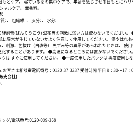
の目もとケア。 寝ている間の集中ケアで、年齢を感じさせる目もとにハリ
シャルケア。 無香料。
値）
: 、 粗繊維: 、 灰分: 、 水分:
る絆創膏(ばんそうこう) 湿布等の刺激に弱い方は使わないでください。
お肌に異常が生じていないかよく注意して使用してください。 傷やはれも
み、刺激、色抜け（白斑等） 黒ずみ等の異常があらわれたときは、 使用
悪化することがあります。 ●高温になるところには置かないでください。
ックは すぐに使用してください。 ●一度使用したパックは 再度使用し
お客さま相談室電話番号：0120-37-3337 受付時間 平日 9：30～17
販売会社)
ム
/電話番号:0120-009-368