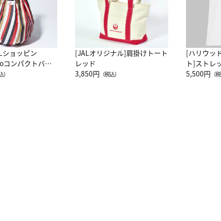
ALショッピン
[JALオリジナル]肩掛けトート
[ハリウッ
attoコンパクトバッ
レッド
ト]ストレ
JAL客室乗務員
3,850円
ーネック別
5,500円
込）
（税込）
（税
カーフ柄