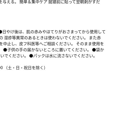
を与える。 簡単＆集中ケア 就寝前に貼って翌朝剥がすだ
 ●日やけ後は、肌の赤みやほてりがおさまってから使用して
の 湿疹等異常のあるときは使わないでください。 また赤
を中止し、皮フ科医等へご相談ください。 そのまま使用を
 ●子供の手の届かないところに置いてください。 ●袋か
ないでください。 ●パックは水に流さないでください。
：00 （土・日・祝日を除く）