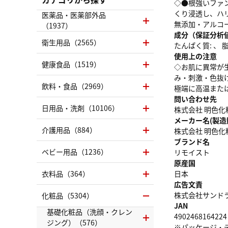
◇●根強いファ
くり浸透し、ハ
医薬品・医薬部外品
無添加・アルコ
（1937）
成分（保証分析
衛生用品（2565）
たんぱく質: 、 脂質
使用上の注意
健康食品（1519）
◇お肌に異常が
み・刺激・色抜
飲料・食品（2969）
極端に高温また
問い合わせ先
日用品・洗剤（10106）
株式会社 明色化粧
メーカー名(製造
介護用品（884）
株式会社 明色化
ブランド名
ベビー用品（1236）
リモイスト
原産国
衣料品（364）
日本
広告文責
株式会社サンドラッグ
化粧品（5304）
JAN
基礎化粧品（洗顔・クレン
4902468164224
ジング）（576）
※パッケージ・