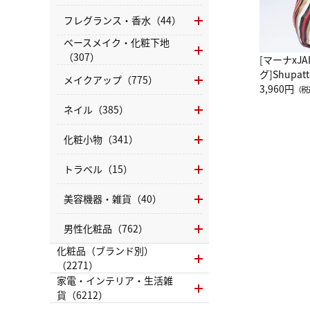
フレグランス・香水（44）
ベースメイク・化粧下地
（307）
[マーナxJ
グ]Shup
メイクアップ（775）
グ Drop 
3,960円
（税
（LC）ス
ネイル（385）
化粧小物（341）
トラベル（15）
美容機器・雑貨（40）
男性化粧品（762）
化粧品（ブランド別）
（2271）
家電・インテリア・生活雑
貨（6212）