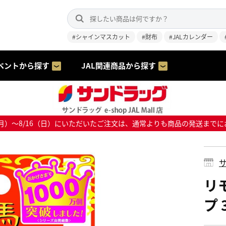
#シャインマスカット
#財布
#JALカレンダー
ベントから探す
JAL関連商品から探す
8/10（月）～8/16（日）にいただいたご注文は、通常よりも商品の発送
サ
リ
プ 