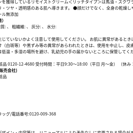
ンを獲得しているリモイストクリーム＜リッチタイプ＞は馬油・スクワラ
リ・ツヤ・透明感のある肌へ導きます。 ●顔だけでなく、全身の乾燥し
ール無添加
値）
: 、 粗繊維: 、 灰分: 、 水分:
生じていないかよく注意して使用してください。 お肌に異常があるとき
け（白斑等）や黒ずみ等の異常があらわれたときは、使用を中止し、皮膚
は低温・多湿の場所を避け、乳幼児の手の届かないところに保管してく
品 0120-12-4680 受付時間：平日9:30～18:00（平日 月～金）
販売会社)
粧品
/電話番号:0120-009-368
デザイン・内容等は、リニューアルにより予告なしに変更される場合が