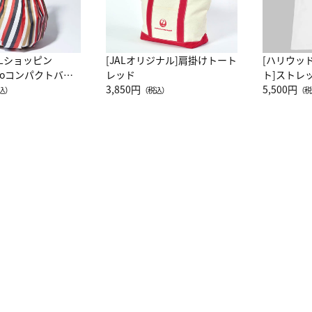
ALショッピン
[JALオリジナル]肩掛けトート
[ハリウッ
attoコンパクトバッ
レッド
ト]ストレ
JAL客室乗務員
3,850円
ーネック別
5,500円
込）
（税込）
（税
カーフ柄