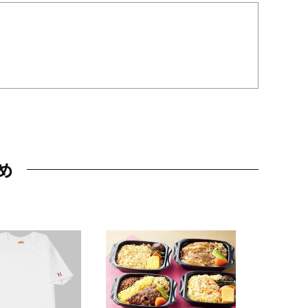
め
JAL特製
レー 200
10,800円
（