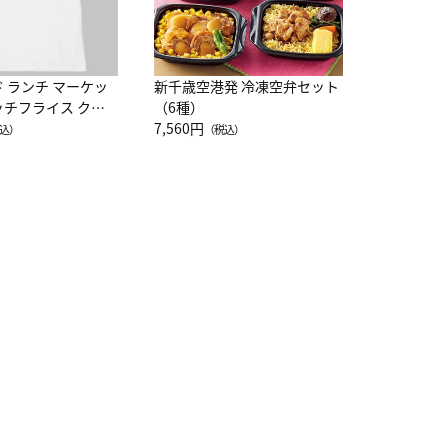
ド ランチ マーケッ
新千歳空港発 冷凍空弁セット
ッチフライス クル
（6種）
注半袖Ｔシャツ
7,560円
込）
（税込）