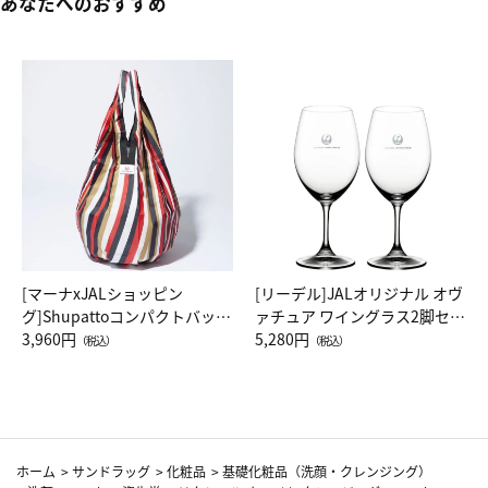
あなたへのおすすめ
[マーナxJALショッピン
[リーデル]JALオリジナル オヴ
グ]Shupattoコンパクトバッグ
ァチュア ワイングラス2脚セッ
Drop JAL客室乗務員（LC）ス
3,960円
ト（レッドワイン）
5,280円
（税込）
（税込）
カーフ柄
ホーム
>
サンドラッグ
>
化粧品
>
基礎化粧品（洗顔・クレンジング）