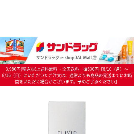
3,980円(税込)以上送料無料 ・全国送料一律600円【8/10（月）～
8/16（日）にいただいたご注文は、通常よりも商品の発送までにお時
間をいただく場合がございます。予めご了承ください】