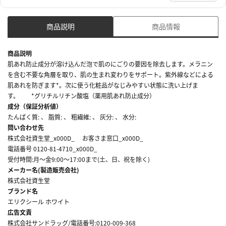
商品説明
商品情報
商品説明
肌あれ防止成分が溶け込んだ泡で肌のにごりの要因を除去します。メラニン
を含む不要な角層を取り、肌の生まれ変わりをサポート。紫外線などによる
肌あれを防ぎます*。次に使う化粧品がなじみやすい状態に洗い上げま
す。 *グリチルリチン酸塩（薬用肌あれ防止成分）
成分（保証分析値）
たんぱく質: 、 脂質: 、 粗繊維: 、 灰分: 、 水分:
問い合わせ先
株式会社資生堂_x000D_ お客さま窓口_x000D_
電話番号 0120-81-4710_x000D_
受付時間:月～金9:00～17:00まで(土、日、祝を除く)
メーカー名(製造販売会社)
株式会社資生堂
ブランド名
エリクシール ホワイト
広告文責
株式会社サンドラッグ/電話番号:0120-009-368