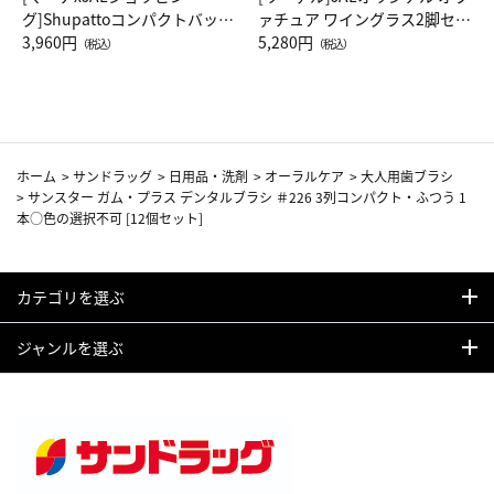
グ]Shupattoコンパクトバッグ
ァチュア ワイングラス2脚セッ
Drop JAL客室乗務員（LC）ス
3,960円
ト（レッドワイン）
5,280円
（税込）
（税込）
カーフ柄
ホーム
>
サンドラッグ
>
日用品・洗剤
>
オーラルケア
>
大人用歯ブラシ
>
サンスター ガム・プラス デンタルブラシ ＃226 3列コンパクト・ふつう 1
本○色の選択不可 [12個セット]
カテゴリを選ぶ
ジャンルを選ぶ