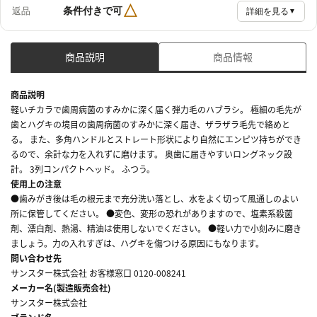
△
条件付きで可
返品
詳細を見る
▼
商品説明
商品情報
商品説明
軽いチカラで歯周病菌のすみかに深く届く弾力毛のハブラシ。 極細の毛先が
歯とハグキの境目の歯周病菌のすみかに深く届き、ザラザラ毛先で絡めと
る。 また、多角ハンドルとストレート形状により自然にエンピツ持ちができ
るので、余計な力を入れずに磨けます。 奥歯に届きやすいロングネック設
計。 3列コンパクトヘッド。 ふつう。
使用上の注意
●歯みがき後は毛の根元まで充分洗い落とし、水をよく切って風通しのよい
所に保管してください。 ●変色、変形の恐れがありますので、塩素系殺菌
剤、漂白剤、熱湯、精油は使用しないでください。 ●軽い力で小刻みに磨き
ましょう。力の入れすぎは、ハグキを傷つける原因にもなります。
問い合わせ先
サンスター株式会社 お客様窓口 0120-008241
メーカー名(製造販売会社)
サンスター株式会社