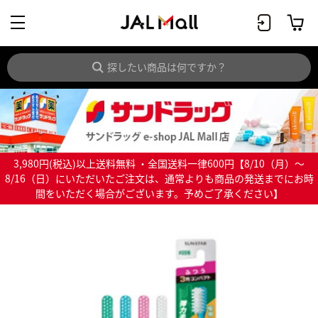
3,980円(税込)以上送料無料 ・全国送料一律600円【8/10（月）～
8/16（日）にいただいたご注文は、通常よりも商品の発送までにお時
間をいただく場合がございます。予めご了承ください】