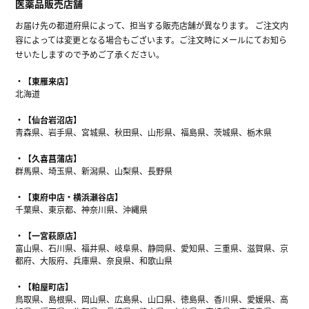
医薬品販売店舗
お届け先の都道府県によって、担当する販売店舗が異なります。 ご注文内
容によっては変更となる場合もございます。ご注文時にメールにてお知ら
せいたしますので予めご了承ください。
【東雁来店】
北海道
【仙台岩沼店】
青森県、岩手県、宮城県、秋田県、山形県、福島県、茨城県、栃木県
【久喜菖蒲店】
群馬県、埼玉県、新潟県、山梨県、長野県
【東府中店・横浜瀬谷店】
千葉県、東京都、神奈川県、沖縄県
【一宮萩原店】
富山県、石川県、福井県、岐阜県、静岡県、愛知県、三重県、滋賀県、京
都府、大阪府、兵庫県、奈良県、和歌山県
【粕屋町店】
鳥取県、島根県、岡山県、広島県、山口県、徳島県、香川県、愛媛県、高