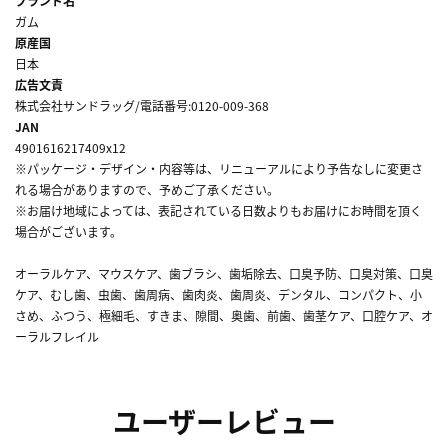
ブランド名
ガム
原産国
日本
広告文責
株式会社サンドラッグ/電話番号:0120-009-368
JAN
4901616217409x12
※パッケージ・デザイン・内容等は、リニューアルにより予告なしに変更さ
れる場合がありますので、予めご了承ください。
※お届け地域によっては、表記されている日数よりもお届けにお時間を頂く
場合がございます。
オーラルケア、マウスケア、歯ブラシ、歯垢除去、口臭予防、口臭対策、口臭
ケア、むし歯、虫歯、歯周病、歯肉炎、歯周炎、デンタル、コンパクト、小
さめ、ふつう、極細毛、すきま、隙間、奥歯、前歯、歯茎ケア、口腔ケア、オ
ーラルフレイル
ユーザーレビュー