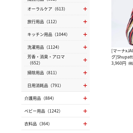
オーラルケア（613）
旅行用品（112）
キッチン用品（1044）
洗濯用品（1124）
[マーナxJ
芳香・消臭・アロマ
グ]Shup
（652）
グ Drop 
3,960円
（税
（LC）ス
掃除用品（811）
日用消耗品（791）
介護用品（884）
ベビー用品（1242）
衣料品（364）