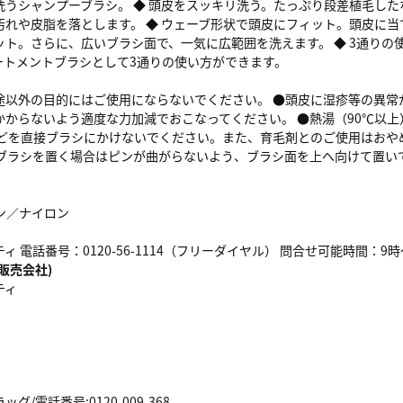
洗うシャンプーブラシ。 ◆ 頭皮をスッキリ洗う。たっぷり段差植毛し
汚れや皮脂を落とします。 ◆ ウェーブ形状で頭皮にフィット。頭皮に
ト。さらに、広いブラシ面で、一気に広範囲を洗えます。 ◆ 3通りの使
リートメントブラシとして3通りの使い方ができます。
途以外の目的にはご使用にならないでください。 ●頭皮に湿疹等の異常
かからないよう適度な力加減でおこなってください。 ●熱湯（90℃以
などを直接ブラシにかけないでください。また、育毛剤とのご使用はおや
●ブラシを置く場合はピンが曲がらないよう、ブラシ面を上へ向けて置い
ピン／ナイロン
ィ 電話番号：0120-56-1114（フリーダイヤル） 問合せ可能時間：9
販売会社)
ティ
/電話番号:0120-009-368