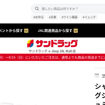
#お中元
#日傘
#ワイン福袋
#リュック
ベントから探す
JAL関連商品から探す
8/10（月）～8/16（日）にいただいたご注文は、通常よりも商品の発送
サ
シ
グ
ュ