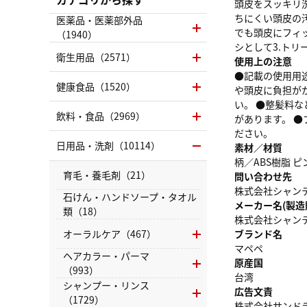
頭皮をスッキリ
ちにくい頭皮の
医薬品・医薬部外品
でも頭皮にフィッ
（1940）
シとして3.ト
衛生用品（2571）
使用上の注意
●記載の使用用
健康食品（1520）
や頭皮に負担が
い。 ●整髪料
飲料・食品（2969）
があります。 
ださい。
日用品・洗剤（10114）
素材／材質
柄／ABS樹脂 
育毛・養毛剤（21）
問い合わせ先
株式会社シャンテ
石けん・ハンドソープ・タオル
メーカー名(製造
類（18）
株式会社シャン
オーラルケア（467）
ブランド名
マペペ
ヘアカラー・パーマ
原産国
（993）
台湾
シャンプー・リンス
広告文責
（1729）
株式会社サンドラッグ