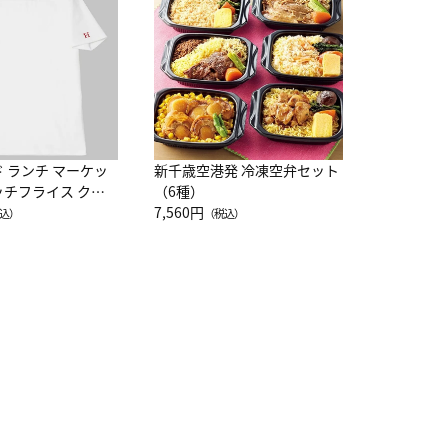
レー 200
10,800円
（
ド ランチ マーケッ
新千歳空港発 冷凍空弁セット
ッチフライス クル
（6種）
注半袖Ｔシャツ
7,560円
込）
（税込）