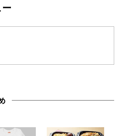
ュー
め
JAL特製