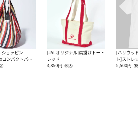
ALショッピン
[JALオリジナル]肩掛けトート
[ハリウッ
attoコンパクトバッ
レッド
ト]ストレ
JAL客室乗務員
3,850円
ーネック別
5,500円
込）
（税込）
（税
カーフ柄