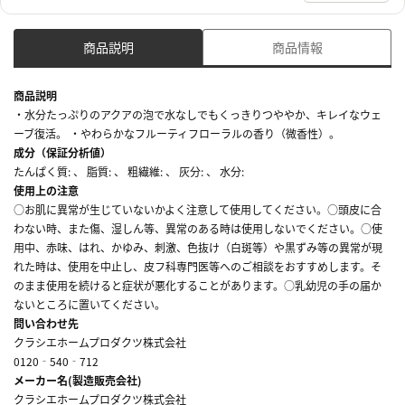
商品説明
商品情報
商品説明
・水分たっぷりのアクアの泡で水なしでもくっきりつややか、キレイなウェ
ーブ復活。 ・やわらかなフルーティフローラルの香り（微香性）。
成分（保証分析値）
たんぱく質: 、 脂質: 、 粗繊維: 、 灰分: 、 水分:
使用上の注意
○お肌に異常が生じていないかよく注意して使用してください。○頭皮に合
わない時、また傷、湿しん等、異常のある時は使用しないでください。○使
用中、赤味、はれ、かゆみ、刺激、色抜け（白斑等）や黒ずみ等の異常が現
れた時は、使用を中止し、皮フ科専門医等へのご相談をおすすめします。そ
のまま使用を続けると症状が悪化することがあります。○乳幼児の手の届か
ないところに置いてください。
問い合わせ先
クラシエホームプロダクツ株式会社
0120‐540‐712
メーカー名(製造販売会社)
クラシエホームプロダクツ株式会社