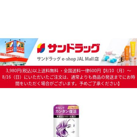
3,980円(税込)以上送料無料 ・全国送料一律600円【8/10（月）～
8/16（日）にいただいたご注文は、通常よりも商品の発送までにお時
間をいただく場合がございます。予めご了承ください】