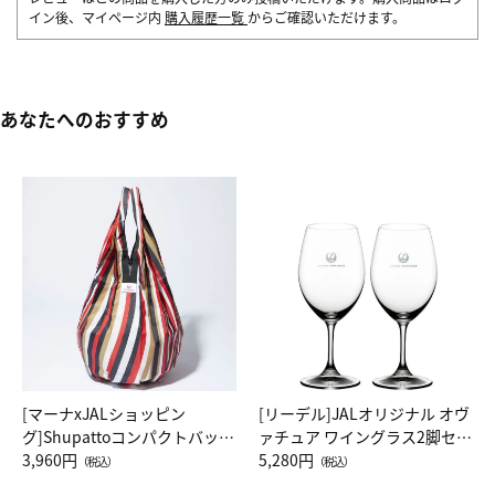
イン後、マイページ内
購入履歴一覧
からご確認いただけます。
あなたへのおすすめ
[マーナxJALショッピン
[リーデル]JALオリジナル オヴ
グ]Shupattoコンパクトバッグ
ァチュア ワイングラス2脚セッ
Drop JAL客室乗務員（LC）ス
3,960円
ト（レッドワイン）
5,280円
（税込）
（税込）
カーフ柄