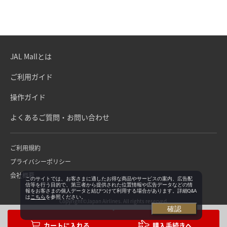
JAL Mallとは
ご利用ガイド
操作ガイド
よくあるご質問・お問い合わせ
ご利用規約
プライバシーポリシー
会社概要
このサイトでは、お客さまに適したお得な商品やサービスの案内、広告配
信等を行う目的で、第三者から提供された位置情報や広告データなどの情
報をお客さまの個人データと結びつけて利用する場合があります。詳細Q&A
は
こちら
を参照ください。
Copyright©Japan Airlines. All rights reserved.
確認
購入手続きへ