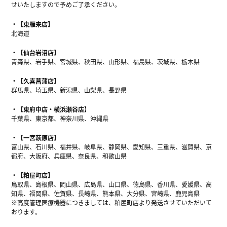
せいたしますので予めご了承ください。
【東雁来店】
北海道
【仙台岩沼店】
青森県、岩手県、宮城県、秋田県、山形県、福島県、茨城県、栃木県
【久喜菖蒲店】
群馬県、埼玉県、新潟県、山梨県、長野県
【東府中店・横浜瀬谷店】
千葉県、東京都、神奈川県、沖縄県
【一宮萩原店】
富山県、石川県、福井県、岐阜県、静岡県、愛知県、三重県、滋賀県、京
都府、大阪府、兵庫県、奈良県、和歌山県
【粕屋町店】
鳥取県、島根県、岡山県、広島県、山口県、徳島県、香川県、愛媛県、高
知県、福岡県、佐賀県、長崎県、熊本県、大分県、宮崎県、鹿児島県
※高度管理医療機器につきましては、粕屋町店より発送させていただいて
おります。