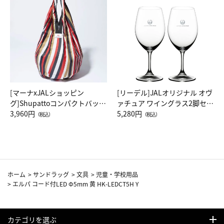
[マーナxJALショッピン
[リーデル]JALオリジナル オヴ
グ]Shupattoコンパクトバッグ
ァチュア ワイングラス2脚セッ
Drop JAL客室乗務員（LC）ス
3,960円
ト（レッドワイン）
5,280円
（税込）
（税込）
カーフ柄
ホーム
>
サンドラッグ
>
文具
>
児童・学校用品
>
エルパ コード付LED Φ5mm 黄 HK-LEDCT5H Y
カテゴリを選ぶ