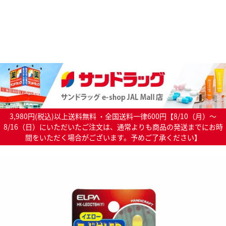
3,980円(税込)以上送料無料 ・全国送料一律600円【8/10（月）～
8/16（日）にいただいたご注文は、通常よりも商品の発送までにお時
間をいただく場合がございます。予めご了承ください】