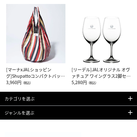
[マーナxJALショッピン
[リーデル]JALオリジナル オヴ
グ]Shupattoコンパクトバッグ
ァチュア ワイングラス2脚セッ
Drop JAL客室乗務員（LC）ス
3,960円
ト（レッドワイン）
5,280円
（税込）
（税込）
カーフ柄
カテゴリを選ぶ
ジャンルを選ぶ