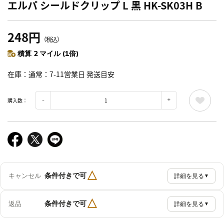
エルパ シールドクリップ L 黒 HK-SK03H B
248円
（税込）
積算 2 マイル (1倍)
在庫
通常：7-11営業日 発送目安
購入数：
△
条件付きで可
キャンセル
詳細を見る
▼
△
条件付きで可
返品
詳細を見る
▼