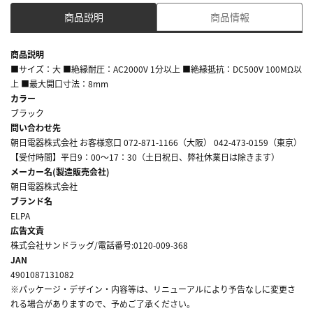
商品説明
商品情報
商品説明
■サイズ：大 ■絶縁耐圧：AC2000V 1分以上 ■絶縁抵抗：DC500V 100MΩ以
上 ■最大開口寸法：8mm
カラー
ブラック
問い合わせ先
朝日電器株式会社 お客様窓口 072-871-1166（大阪） 042-473-0159（東京）
【受付時間】平日9：00～17：30（土日祝日、弊社休業日は除きます）
メーカー名(製造販売会社)
朝日電器株式会社
ブランド名
ELPA
広告文責
株式会社サンドラッグ/電話番号:0120-009-368
JAN
4901087131082
※パッケージ・デザイン・内容等は、リニューアルにより予告なしに変更さ
れる場合がありますので、予めご了承ください。