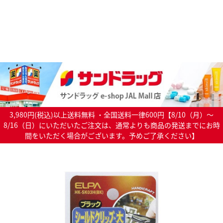
3,980円(税込)以上送料無料 ・全国送料一律600円【8/10（月）～
8/16（日）にいただいたご注文は、通常よりも商品の発送までにお時
間をいただく場合がございます。予めご了承ください】