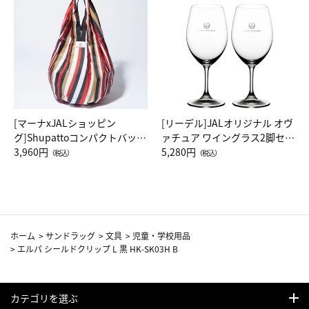
[マーナxJALショッピン
[リーデル]JALオリジナル オヴ
グ]Shupattoコンパクトバッグ
ァチュア ワイングラス2脚セッ
Drop JAL客室乗務員（LC）ス
3,960円
ト（レッドワイン）
5,280円
（税込）
（税込）
カーフ柄
ホーム
>
サンドラッグ
>
文具
>
児童・学校用品
>
エルパ シールドクリップ L 黒 HK-SK03H B
カテゴリを選ぶ