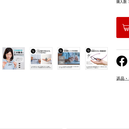
購入数
返品・