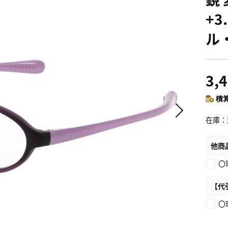
+
ル
3,
積算
在庫
他商
〇
【代
〇