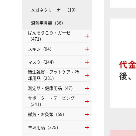
メガネクリーナー（10）
温熱用具類（36）
ばんそうこう・ガーゼ
（471）
スキン（94）
マスク（244）
衛生雑貨・フットケア・冷
却用品（281）
測定器・健康用品（47）
サポーター・テーピング
（341）
磁気・お灸類（59）
生理用品（225）