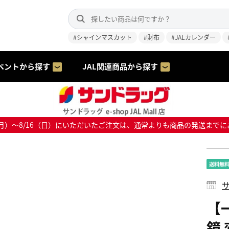
#シャインマスカット
#財布
#JALカレンダー
ベントから探す
JAL関連商品から探す
8/10（月）～8/16（日）にいただいたご注文は、通常よりも商品の発送
サ
【
鏡