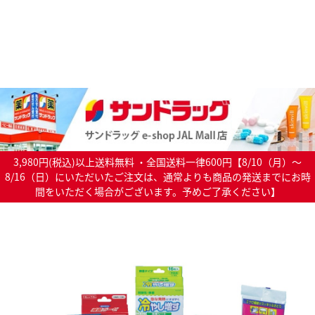
3,980円(税込)以上送料無料 ・全国送料一律600円【8/10（月）～
8/16（日）にいただいたご注文は、通常よりも商品の発送までにお時
間をいただく場合がございます。予めご了承ください】