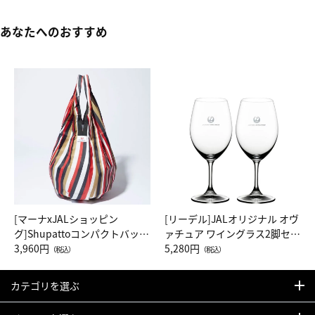
あなたへのおすすめ
[マーナxJALショッピン
[リーデル]JALオリジナル オヴ
グ]Shupattoコンパクトバッグ
ァチュア ワイングラス2脚セッ
Drop JAL客室乗務員（LC）ス
3,960円
ト（レッドワイン）
5,280円
（税込）
（税込）
カーフ柄
カテゴリを選ぶ