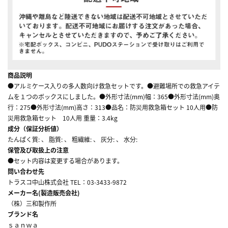
商品説明
●アルミケース入りの多人数向け救急セットです。●避難場所での救急アイテ
ムを１つのボックスにしました。●外形寸法(mm)幅：365●外形寸法(mm)奥
行：275●外形寸法(mm)高さ：313●品名：防災用救急箱セット 10人用●防
災用救急箱セット 10人用 重量：3.4kg
成分（保証分析値）
たんぱく質: 、 脂質: 、 粗繊維: 、 灰分: 、 水分:
保管及び取扱上の注意
●セット内容は変更する場合があります。
問い合わせ先
トラスコ中山株式会社 TEL：03-3433-9872
メーカー名(製造販売会社)
（株）三和製作所
ブランド名
ｓａｎｗａ